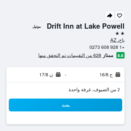
Drift Inn at Lake Powell
موتيل
2 نجمتين
باج، AZ
+1 928 608 0273
ممتاز
628 من التقييمات تم التحقق منها
8.6
ح 16/8
-
ن 17/8
2 من الضيوف، غرفة واحدة
بحث