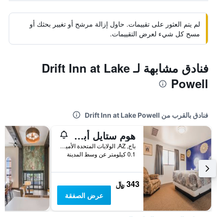
لم يتم العثور على تقييمات. حاول إزالة مرشح أو تغيير بحثك أو
مسح كل شيء لعرض التقييمات.
فنادق مشابهة لـ Drift Inn at Lake
Powell
فنادق بالقرب من Drift Inn at Lake Powell
هوم ستايل أبارتمنتس - 1 ند 3 بد روم ويتس ويذ فول كيتشين
باج, AZ, الولايات المتحدة الأميريكية
0.1 كيلومتر عن وسط المدينة
343 ﷼
عرض الصفقة