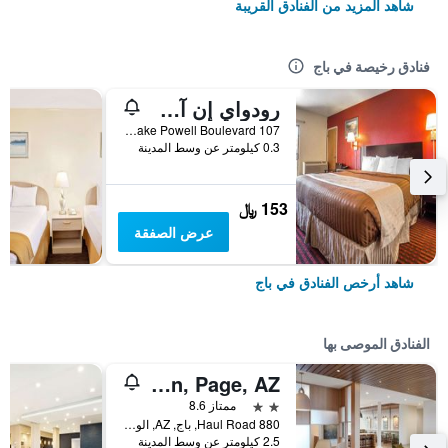
شاهد المزيد من الفنادق القريبة
فنادق رخيصة في باج
رودواي إن آت ليك باول
107 South Lake Powell Boulevard, باج, AZ, الولايات المتحدة الأميريكية
0.3 كيلومتر عن وسط المدينة
153 ﷼
عرض الصفقة
شاهد أرخص الفنادق في باج
الفنادق الموصى بها
Country Inn & Suites by Radisson, Page, AZ
2 نجمتين
ممتاز 8.6
880 Haul Road, باج, AZ, الولايات المتحدة الأميريكية
2.5 كيلومتر عن وسط المدينة