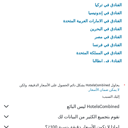
الفنادق في تركيا
الفنادق في إندونيسيا
الفنادق في الامارات العربية المتحدة
الفنادق في البحرين
الفنادق في مصر
الفنادق في فرنسا
الفنادق في المملكة المتحدة
الفنادق في إيطاليا
الفنادق في تايلاند
*
يحاول HotelsCombined بشكل دائم الحصول على الأسعار الدقيقة، ولكن
لا يمكن ضمان الأسعار
.
إليك السبب:
HotelsCombined ليس البائع
نقوم بتجميع الكثير من البيانات لك
لماذا لا تكون الأسعار دقيقة بنسبة 100٪؟