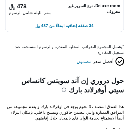
478 ﷼
Deluxe room، نوع السرير غير
معروف
سعر الليلة شامل الرسوم
34 صفقة إضافية ابتداءً من 437 ﷼
*
يشمل المجموع الضرائب المحلية المقدرة والرسوم المستحقة عند
تسجيل المغادرة.
أفضل سعر
مضمون
حول دروري إن آند سويتس كانساس
سيتي أوفرلاند بارك
هذا الفندق المصنف 3 نجوم يوجد في اوفرلاند بارك و يقدم مجموعة من
المرافق الممتازة والتي تتضمن جاكوزي ومسبح داخلي. بإمكان النزلاء
أيضاً الاستمتاع بخدمة الواي فاي بالمجان خلال إقامتهم.