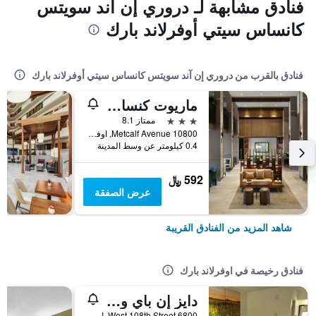
فنادق مشابهة لـ دروري إن آند سويتس
كانساس سيتي أوفرلاند بارك
فنادق بالقرب من دروري إن آند سويتس كانساس سيتي أوفرلاند بارك
ماريوت كنساس سيتي أوفرلاند بارك
3 نجوم
ممتاز 8.1
10800 Metcalf Avenue, اوفرلاند بارك, KS, الولايات المتحدة الأميريكية
0.4 كيلومتر عن وسط المدينة
592 ﷼
عرض الصفقة
شاهد المزيد من الفنادق القريبة
فنادق رخيصة في اوفرلاند بارك
دايز إن باي ويندام أوفرلاند بارك/ميتكلاف/كونفينشن سنتر
6800 West 108th Street, اوفرلاند بارك, KS, الولايات المتحدة الأميريكية