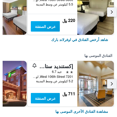
5.5 كيلومتر عن وسط المدينة
220 ﷼
عرض الصفقة
شاهد أرخص الفنادق في اوفرلاند بارك
الفنادق الموصى بها
إكستنديد ستاي أمريكا سويتس - كانساس سيتي - أوفرلاند بارك - ميتكاف أفينو
2 نجمتين
جيد 6.7
7201 West 106th Street, اوفرلاند بارك, KS, الولايات المتحدة الأميريكية
5.2 كيلومتر عن وسط المدينة
711 ﷼
عرض الصفقة
مشاهدة الفنادق الأخرى الموصى بها