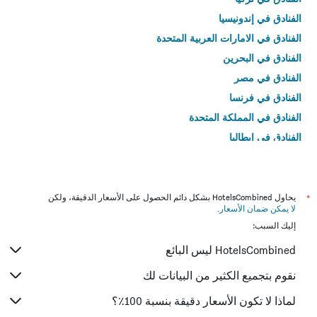
الفنادق في إندونيسيا
الفنادق في الامارات العربية المتحدة
الفنادق في البحرين
الفنادق في مصر
الفنادق في فرنسا
الفنادق في المملكة المتحدة
الفنادق في إيطاليا
الفنادق في تايلاند
*
يحاول HotelsCombined بشكل دائم الحصول على الأسعار الدقيقة، ولكن
لا يمكن ضمان الأسعار
.
إليك السبب:
HotelsCombined ليس البائع
نقوم بتجميع الكثير من البيانات لك
لماذا لا تكون الأسعار دقيقة بنسبة 100٪؟