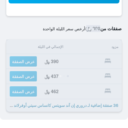
صفقات من
390 ﷼
/
أرخص سعر الليلة الواحدة
مزود
الإجمالي في الليلة
390 ﷼
عرض الصفقة
437 ﷼
عرض الصفقة
462 ﷼
عرض الصفقة
36 صفقة إضافية لـ دروري إن آند سويتس كانساس سيتي أوفرلاند بارك