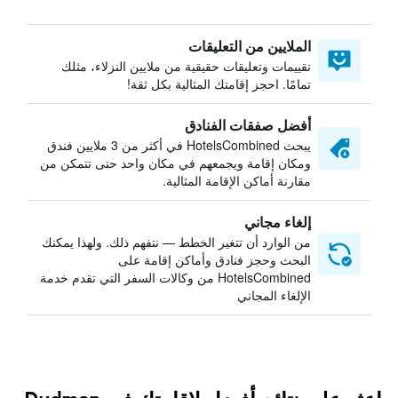
الملايين من التعليقات
تقييمات وتعليقات حقيقية من ملايين النزلاء، مثلك
تمامًا. احجز إقامتك المثالية بكل ثقة!
أفضل صفقات الفنادق
يبحث HotelsCombined في أكثر من 3 ملايين فندق
ومكان إقامة ويجمعهم في مكان واحد حتى تتمكن من
مقارنة أماكن الإقامة المثالية.
إلغاء مجاني
من الوارد أن تتغير الخطط — نتفهم ذلك. ولهذا يمكنك
البحث وحجز فنادق وأماكن إقامة على
HotelsCombined من وكالات السفر التي تقدم خدمة
الإلغاء المجاني