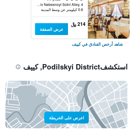
Heroyiv Nebesnoyi Sotni Alley, 4, كييف, أوكرانيا
0.6 كيلومتر عن وسط المدينة
214 ﷼
عرض الصفقة
شاهد أرخص الفنادق في كييف
استكشفPodilskyi District, كييف
اعرض على الخريطة