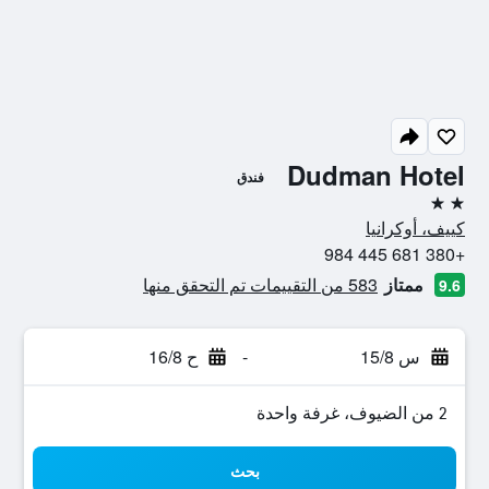
Dudman Hotel
فندق
2 نجمتين
كييف، أوكرانيا
+380 681 445 984
ممتاز
583 من التقييمات تم التحقق منها
9.6
س 15/8
-
ح 16/8
2 من الضيوف، غرفة واحدة
بحث