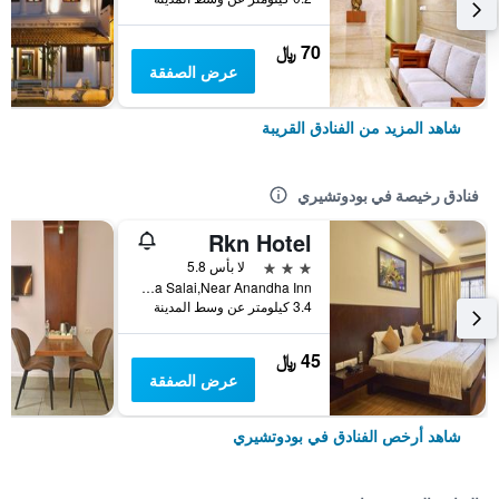
70 ﷼
عرض الصفقة
شاهد المزيد من الفنادق القريبة
فنادق رخيصة في بودوتشيري
Rkn Hotel
3 نجوم
لا بأس 5.8
Anna Salai,Near Anandha Inn, بودوتشيري, الهند
3.4 كيلومتر عن وسط المدينة
45 ﷼
عرض الصفقة
شاهد أرخص الفنادق في بودوتشيري