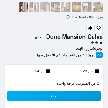
صور لـ Dune Mansion Calve
Dune Mansion Calve
فندق
3 نجوم
بودوتشيري، الهند
جيد
75 من التقييمات تم التحقق منها
7.8
س 15/8
-
ح 16/8
2 من الضيوف، غرفة واحدة
بحث