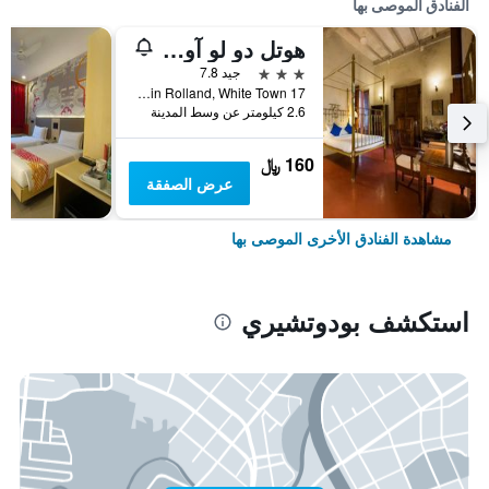
الفنادق الموصى بها
هوتل دو لو آورينت بوند تشيري
3 نجوم
جيد 7.8
17 Rue Romain Rolland, White Town, بودوتشيري, الهند
2.6 كيلومتر عن وسط المدينة
160 ﷼
عرض الصفقة
مشاهدة الفنادق الأخرى الموصى بها
استكشف بودوتشيري