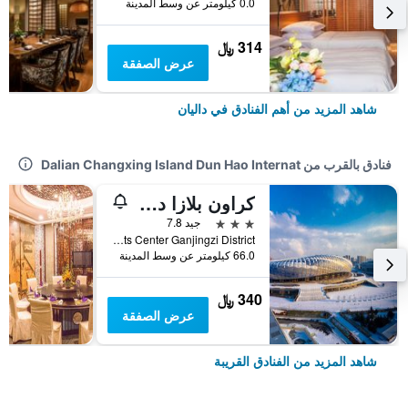
0.0 كيلومتر عن وسط المدينة
314 ﷼
عرض الصفقة
شاهد المزيد من أهم الفنادق في داليان
فنادق بالقرب من Dalian Changxing Island Dun Hao Internat
كراون بلازا داليان سبورتس سنتر بي آيتش جي
3 نجوم
جيد 7.8
No.26 Sports Center Ganjingzi District, داليان, الصين
66.0 كيلومتر عن وسط المدينة
340 ﷼
عرض الصفقة
شاهد المزيد من الفنادق القريبة