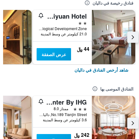
فنادق رخيصة في داليان
Dalian Kaiyuan Hotel
2 نجمتين
Left Side of Shiyuan International Hall, 156 Jinma Road, Economic And Technological Development Zone, داليان, الصين
21.0 كيلومتر عن وسط المدينة
44 ﷼
عرض الصفقة
شاهد أرخص الفنادق في داليان
الفنادق الموصى بها
Holiday Inn Express Dalian City Center By IHG
3 نجوم
ممتاز 8.0
No.189 Tianjin Street, داليان, الصين
3.6 كيلومتر عن وسط المدينة
242 ﷼