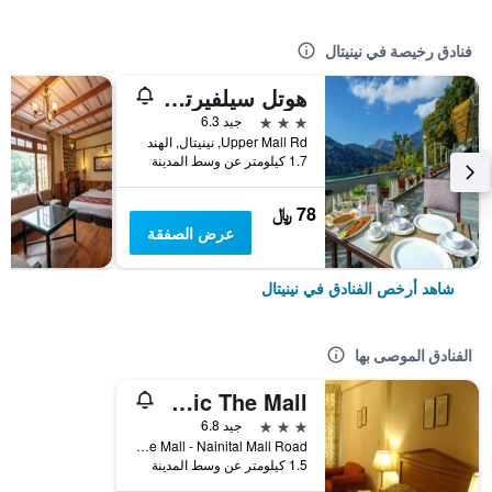
فنادق رخيصة في نينيتال
هوتل سيلفيرتون (180 ليك فيو
3 نجوم
جيد 6.3
Upper Mall Rd, نينيتال, الهند
1.7 كيلومتر عن وسط المدينة
78 ﷼
عرض الصفقة
شاهد أرخص الفنادق في نينيتال
الفنادق الموصى بها
Classic The Mall
3 نجوم
جيد 6.8
Classic The Mall - Nainital Mall Road, نينيتال, الهند
1.5 كيلومتر عن وسط المدينة