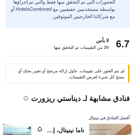
الحجوزات التي تم التحقق منها فقط والتي تم إجراؤها
بواسطة مستخدمين حقيقيين مع HotelsCombined أو
مع شركائنا الخارجيين الموثوقين.
6.7
لا بأس
26 من التقييمات تم التحقق منها
لم يتم العثور على تقييمات. حاول إزالة مرشح أو تغيير بحثك أو
مسح كل شيء لعرض التقييمات.
فنادق مشابهة لـ ديناستي ريزورت
أفضل الفنادق في نينيتال
ناما نينيتال، إميمبر أوف راديسون إنديفيدوالز ريتريتس