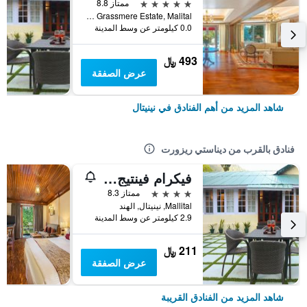
5 نجوم
ممتاز 8.8
The Grassmere Estate, Malital, نينيتال, الهند
0.0 كيلومتر عن وسط المدينة
493 ﷼
عرض الصفقة
شاهد المزيد من أهم الفنادق في نينيتال
فنادق بالقرب من ديناستي ريزورت
فيكرام فينتيج إن
4 نجوم
ممتاز 8.3
Mallital, نينيتال, الهند
2.9 كيلومتر عن وسط المدينة
211 ﷼
عرض الصفقة
شاهد المزيد من الفنادق القريبة