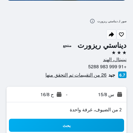
صور لـ ديناستي ريزورت
ديناستي ريزورت
منتجع
3 نجوم
نينيتال، الهند
+91 999 983 5288
جيد
26 من التقييمات تم التحقق منها
6.7
س 15/8
-
ح 16/8
2 من الضيوف، غرفة واحدة
بحث