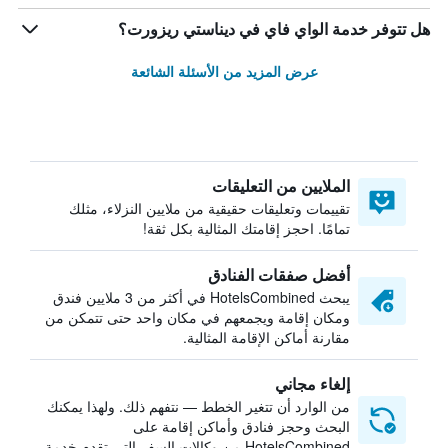
هل تتوفر خدمة الواي فاي في ديناستي ريزورت؟
عرض المزيد من الأسئلة الشائعة
الملايين من التعليقات
تقييمات وتعليقات حقيقية من ملايين النزلاء، مثلك
تمامًا. احجز إقامتك المثالية بكل ثقة!
أفضل صفقات الفنادق
يبحث HotelsCombined في أكثر من 3 ملايين فندق
ومكان إقامة ويجمعهم في مكان واحد حتى تتمكن من
مقارنة أماكن الإقامة المثالية.
إلغاء مجاني
من الوارد أن تتغير الخطط — نتفهم ذلك. ولهذا يمكنك
البحث وحجز فنادق وأماكن إقامة على
HotelsCombined من وكالات السفر التي تقدم خدمة