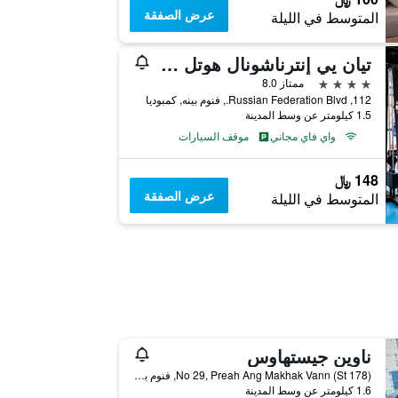
عرض الصفقة
المتوسط في الليلة
تيان يي إنترناشونال هوتل 4 4444
4 نجوم
ممتاز 8.0
112, Russian Federation Blvd., فنوم بينه, كمبوديا
1.5 كيلومتر عن وسط المدينة
واي فاي مجاني
موقف السيارات
148 ﷼
عرض الصفقة
المتوسط في الليلة
ناوين جيستهاوس
No 29, Preah Ang Makhak Vann (St 178), فنوم بينه, كمبوديا
1.6 كيلومتر عن وسط المدينة