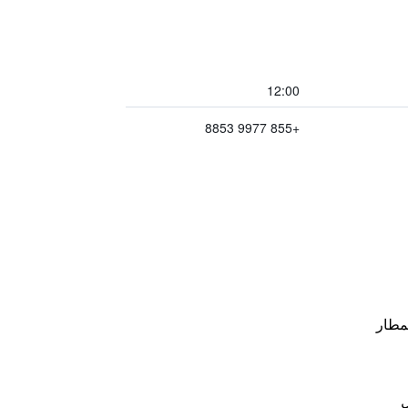
12:00
+855 9977 8853
مطار
ل