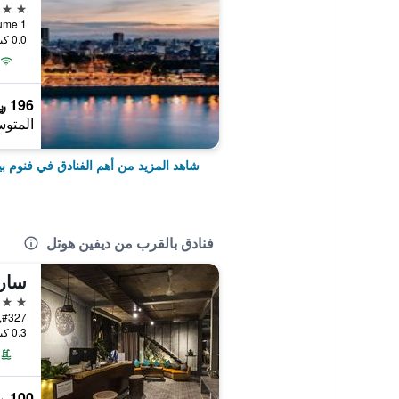
5 نجوم
, Phume 1
0.0 كيلومتر عن وسط المدينة
196 ﷼
المتوس
شاهد المزيد من أهم الفنادق في فنوم بي
فنادق بالقرب من ديفين هوتل
ساري
3 نجوم
0.3 كيلومتر عن وسط المدينة
100 ﷼