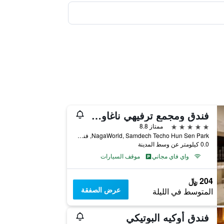
فندق ومجمع ترفيهي ناغاوورلد
5 نجوم
ممتاز 8.8
NagaWorld, Samdech Techo Hun Sen Park, فنوم بينه, كمبوديا
0.0 كيلومتر عن وسط المدينة
واي فاي مجاني
موقف السيارات
204 ﷼
عرض الصفقة
المتوسط في الليلة
فندق أوكيه البوتيكي