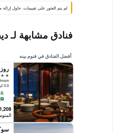
لم يتم العثور على تقييمات. حاول إزال
فنادق مشابهة لـ دي
أفضل الفنادق في فنوم بينه
روزو
5 نجوم
0.0 كيلومتر عن وسط المدينة
1,208 ﷼
المتوس
سوكه