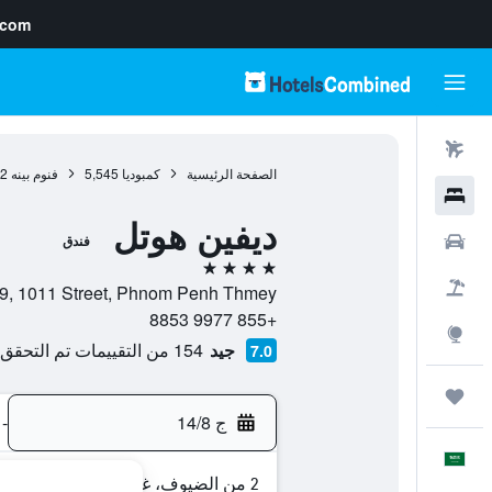
.com
رحلات طيران
الصفحة الرئيسية
كمبوديا
5,545
فنوم بينه
92
فنادق
ديفين هوتل
سيارات
فندق
4 نجوم
حزم العروض
No. 99, 1011 Street, Phnom Penh Thmey, , فنوم بينه, محافظة بنوم ب
+855 9977 8853
استكشاف
جيد
154 من التقييمات تم التحقق منها
7.0
رحلات
ج 14/8
-
العَرَبِيَّة
2 من الضيوف، غرفة واحدة