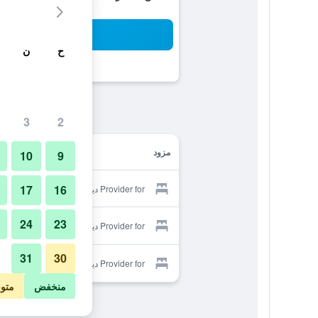
بح
ح
ن
3
2
مزود
10
9
17
16
Provider for ديفين هوتل
24
23
Provider for ديفين هوتل
31
30
Provider for ديفين هوتل
منخفض
متو