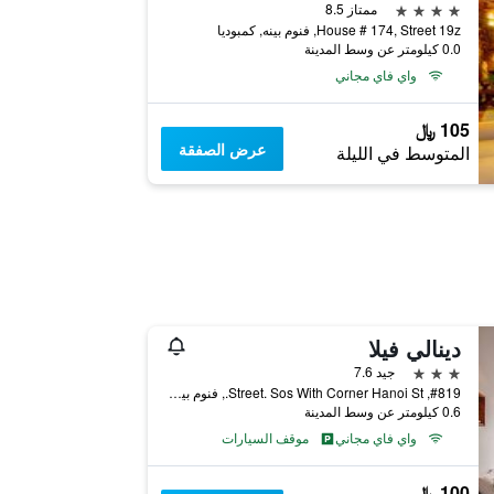
4 نجوم
ممتاز 8.5
House # 174, Street 19z, فنوم بينه, كمبوديا
0.0 كيلومتر عن وسط المدينة
واي فاي مجاني
105 ﷼
عرض الصفقة
المتوسط في الليلة
دينالي فيلا
3 نجوم
جيد 7.6
#819, Street. Sos With Corner Hanoi St., فنوم بينه, كمبوديا
0.6 كيلومتر عن وسط المدينة
واي فاي مجاني
موقف السيارات
100 ﷼