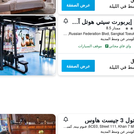
عرض الصفقة
ط في الليلة
دارا إيربورت سيتي هوتل آند سبا
ممتاز 8.5
Russian Federation Blvd, Sangkat Toeuk Thla, فنوم بينه, كمبوديا
واي فاي مجاني
موقف السيارات
عرض الصفقة
ط في الليلة
 جيست هاوس
6CE0, Street 111, Khan 7 Makara, فنوم بينه, كمبوديا