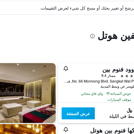
ة مرشح أو تغيير بحثك أو مسح كل شيء لعرض التقييمات.
فين هوتل
ود فنوم بين
ممتاز 9.4
No. 66 Monivong Blvd. Sangkat Wat Phnom, فنوم بينه, كمبوديا
حوض السباحة
واي فاي مجاني
موقف السيارات
عرض الصفقة
ط في الليلة
ا فنوم بين هوتل