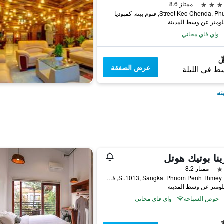
ممتاز 8.6
Street Keo Chenda, فنوم بينه, كمبوديا
واي فاي مجاني
عرض الصفقة
ط في الليلة
نه
نا بوتيك هوتل
ممتاز 8.2
#327, St.1013, Sangkat Phnom Penh Thmey, فنوم بينه, كمبوديا
حوض السباحة
واي فاي مجاني