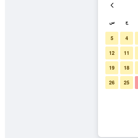
ج
س
5
4
12
11
19
18
26
25