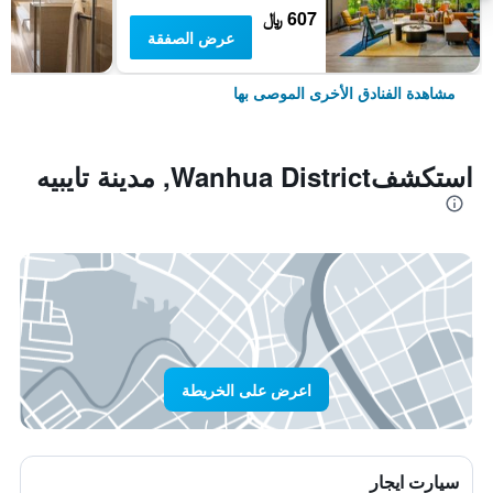
607 ﷼
عرض الصفقة
مشاهدة الفنادق الأخرى الموصى بها
استكشفWanhua District, مدينة تايبيه
اعرض على الخريطة
سيارت ايجار