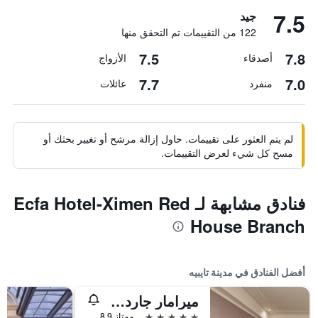
7.5
جيد
122 من التقييمات تم التحقق منها
7.5
7.8
أصدقاء
الأزواج
7.7
7.0
منفرد
عائلات
لم يتم العثور على تقييمات. حاول إزالة مرشح أو تغيير بحثك أو
مسح كل شيء لعرض التقييمات.
فنادق مشابهة لـ Ecfa Hotel-Ximen Red
House Branch
أفضل الفنادق في مدينة تايبيه
ميرامار جاردن تابييه
5 نجوم
ممتاز 8.9