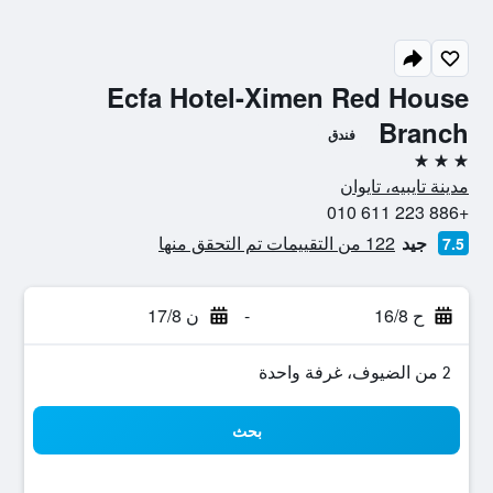
Ecfa Hotel-Ximen Red House
Branch
فندق
3 نجوم
مدينة تايبيه، تايوان
+886 223 611 010
جيد
122 من التقييمات تم التحقق منها
7.5
ح 16/8
-
ن 17/8
2 من الضيوف، غرفة واحدة
بحث