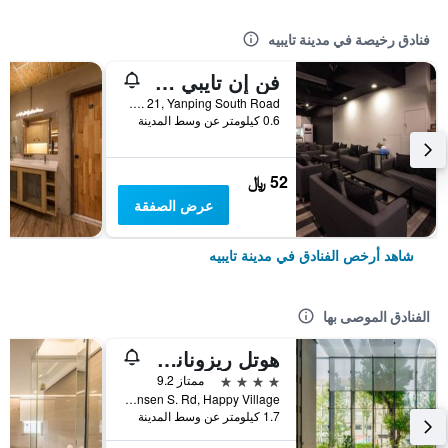
فنادق رخيصة في مدينة تايبيه
فن إن تايبي هوستل
2F, No. 21, Yanping South Road, مدينة تايبيه, تايوان
0.6 كيلومتر عن وسط المدينة
52 ﷼
عرض الصفقة
شاهد أرخص الفنادق في مدينة تايبيه
الفنادق الموصى بها
هوتل ريزونانس تايبي، تابيستري كوليكشن باي هيلتون
4 نجوم
ممتاز 9.2
No. 7 Linsen S. Rd, Happy Village, مدينة تايبيه, تايوان
1.7 كيلومتر عن وسط المدينة