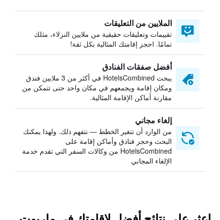
الملايين من التعليقات
تقييمات وتعليقات حقيقية من ملايين النزلاء، مثلك
تمامًا. احجز إقامتك المثالية بكل ثقة!
أفضل صفقات الفنادق
يبحث HotelsCombined في أكثر من 3 ملايين فندق
ومكان إقامة ويجمعهم في مكان واحد حتى تتمكن من
مقارنة أماكن الإقامة المثالية.
إلغاء مجاني
من الوارد أن تتغير الخطط — نتفهم ذلك. ولهذا يمكنك
البحث وحجز فنادق وأماكن إقامة على
HotelsCombined من وكالات السفر التي تقدم خدمة
الإلغاء المجاني
اعثر على نتائج أفضل لإقامتك في ماريوت