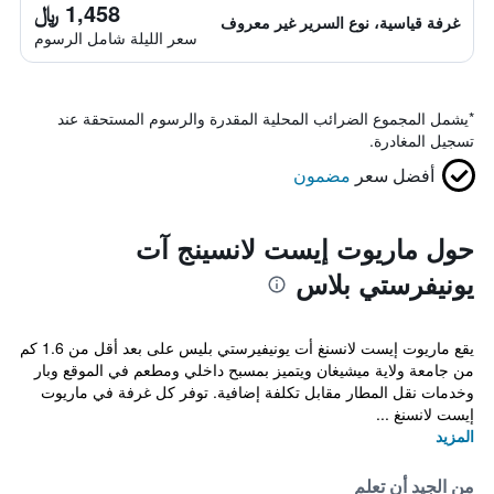
1,458 ﷼
غرفة قياسية، نوع السرير غير معروف
سعر الليلة شامل الرسوم
*
يشمل المجموع الضرائب المحلية المقدرة والرسوم المستحقة عند
تسجيل المغادرة.
أفضل سعر
مضمون
حول ماريوت إيست لانسينج آت
يونيفرستي بلاس
يقع ماريوت إيست لانسنغ أت يونيفيرستي بليس على بعد أقل من 1.6 كم
من جامعة ولاية ميشيغان ويتميز بمسبح داخلي ومطعم في الموقع وبار
وخدمات نقل المطار مقابل تكلفة إضافية. توفر كل غرفة في ماريوت
إيست لانسنغ ...
المزيد
من الجيد أن تعلم