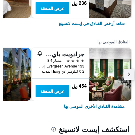
236 ﷼
عرض الصفقة
شاهد أرخص الفنادق في إيست لانسينغ
الفنادق الموصى بها
جرادويت باي هيلتون إيست لانسينج
4 نجوم
ممتاز 8.4
133 Evergreen Avenue, إيست لانسينغ, MI, الولايات المتحدة الأميريكية
0.2 كيلومتر عن وسط المدينة
454 ﷼
عرض الصفقة
مشاهدة الفنادق الأخرى الموصى بها
استكشف إيست لانسينغ