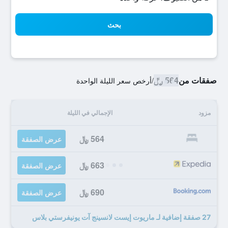
بحث
صفقات من
564 ﷼
/
أرخص سعر الليلة الواحدة
مزود
الإجمالي في الليلة
564 ﷼
عرض الصفقة
663 ﷼
عرض الصفقة
690 ﷼
عرض الصفقة
27 صفقة إضافية لـ ماريوت إيست لانسينج آت يونيفرستي بلاس