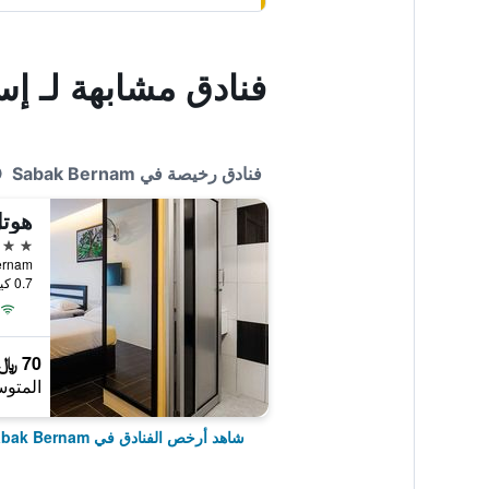
فنادق مشابهة لـ 
فنادق رخيصة في Sabak Bernam
هوتل
3 نجوم
0.7 كيلومتر عن وسط المدينة
70 ﷼
المتوس
شاهد أرخص الفنادق في Sabak Bernam