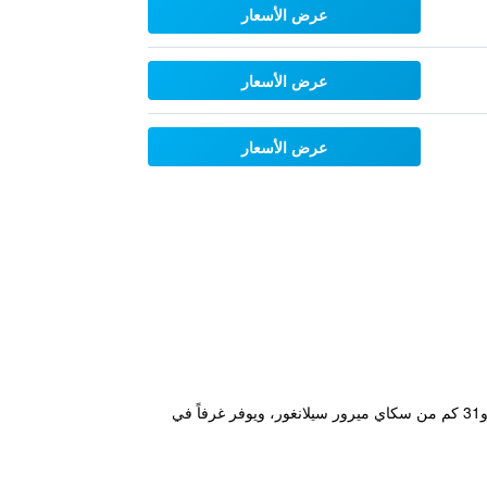
عرض الأسعار
عرض الأسعار
عرض الأسعار
يقع مكان إقامة "East Sun Hotel Sekinchan" ضمن 2.7 كم من شاطئ ريدانغ سيكينشان (Redang Sekinchan Beach) و31 كم من سكاي ميرور سيلانغور، ويوفر غرفاً في