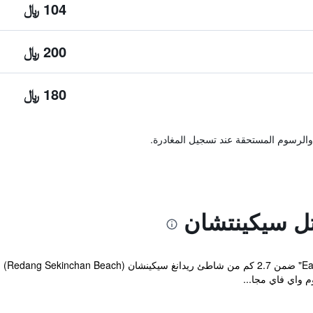
104 ﷼
200 ﷼
180 ﷼
والرسوم المستحقة عند تسجيل المغادرة.
 سيكينتشان