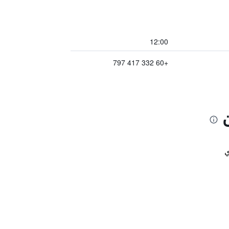
12:00
+60 332 417 797
ي