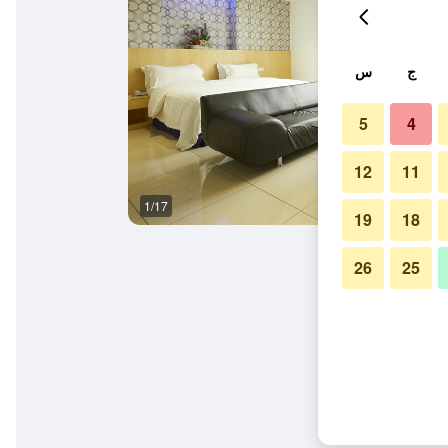
ج
س
5
4
12
11
1/17
آخر
19
18
26
25