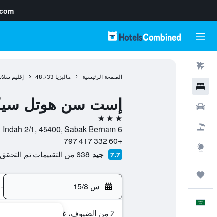
.com
رحلات طيران
الصفحة الرئيسية
ماليزيا
48,733
إقليم سلان
فنادق
إست سن هوتل سيك
سيارات
3 نجوم
حزم العروض
6 Jalan Indah 2/1, 45400, Sabak Bernam, إقليم سلانغور, ماليزيا
+60 332 417 797
استكشاف
جيد
638 من التقييمات تم التحقق منها
7.7
رحلات
س 15/8
-
العَرَبِيَّة
2 من الضيوف، غرفة واحدة