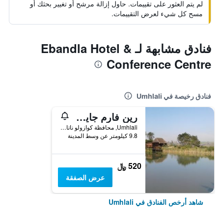
لم يتم العثور على تقييمات. حاول إزالة مرشح أو تغيير بحثك أو
مسح كل شيء لعرض التقييمات.
فنادق مشابهة لـ Ebandla Hotel &
Conference Centre
فنادق رخيصة في Umhlali
رين فارم جايم لودج
Umhlali, محافظة كوازولو ناتال, جنوب أفريقيا
9.8 كيلومتر عن وسط المدينة
520 ﷼
عرض الصفقة
شاهد أرخص الفنادق في Umhlali