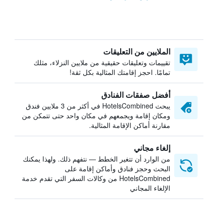
الملايين من التعليقات
تقييمات وتعليقات حقيقية من ملايين النزلاء، مثلك
تمامًا. احجز إقامتك المثالية بكل ثقة!
أفضل صفقات الفنادق
يبحث HotelsCombined في أكثر من 3 ملايين فندق
ومكان إقامة ويجمعهم في مكان واحد حتى تتمكن من
مقارنة أماكن الإقامة المثالية.
إلغاء مجاني
من الوارد أن تتغير الخطط — نتفهم ذلك. ولهذا يمكنك
البحث وحجز فنادق وأماكن إقامة على
HotelsCombined من وكالات السفر التي تقدم خدمة
الإلغاء المجاني