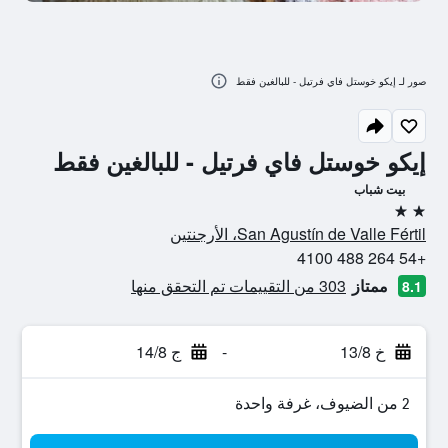
صور لـ إيكو خوستل فاي فرتيل - للبالغين فقط
إيكو خوستل فاي فرتيل - للبالغين فقط
بيت شباب
2 نجمتين
San Agustín de Valle Fértil، الأرجنتين
+54 264 488 4100
ممتاز
303 من التقييمات تم التحقق منها
8.1
خ 13/8
-
ج 14/8
2 من الضيوف، غرفة واحدة