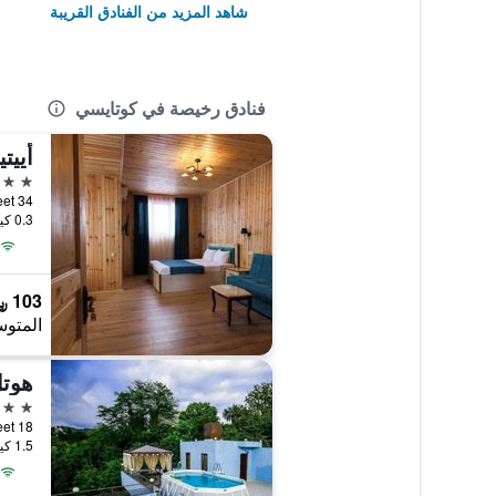
شاهد المزيد من الفنادق القريبة
فنادق رخيصة في كوتايسي
أييت
3 نجوم
34 Galaktion Tabidze Street, كوتايسي, جورجيا
0.3 كيلومتر عن وسط المدينة
103 ﷼
المتوس
هوتل
3 نجوم
Street 18
1.5 كيلومتر عن وسط المدينة