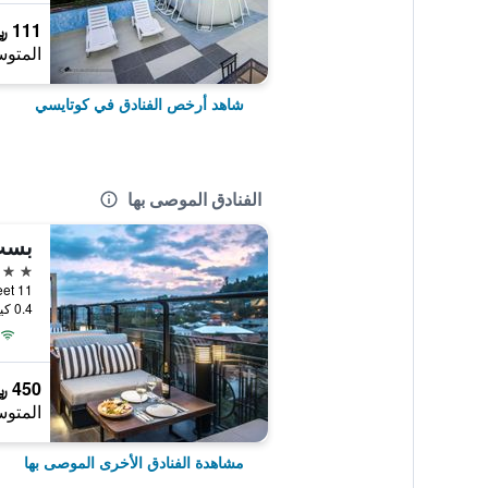
111 ﷼
المتوس
شاهد أرخص الفنادق في كوتايسي
الفنادق الموصى بها
3 نجوم
11 Grishashvili Street, كوتايسي, جورجيا
0.4 كيلومتر عن وسط المدينة
450 ﷼
المتوس
مشاهدة الفنادق الأخرى الموصى بها