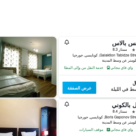
يس بالاس
ممتاز 8.3
واي فاي مجاني
خدمة النقل من وإلى المطار
عرض الصفقة
ط في الليلة
 بالكوني
ممتاز 8.4
Boris Gaponov , كوتايسي, جورجيا
واي فاي مجاني
موقف السيارات