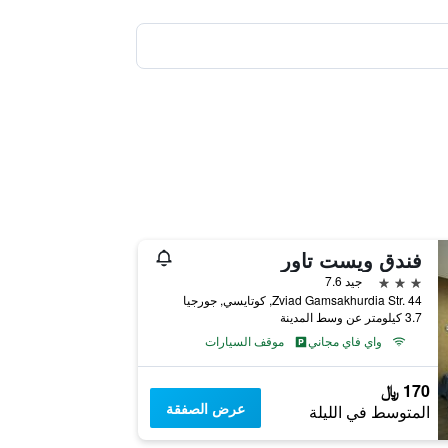
فندق ويست تاور
3 نجوم
جيد 7.6
Zviad Gamsakhurdia Str. 44, كوتايسي, جورجيا
3.7 كيلومتر عن وسط المدينة
واي فاي مجاني
موقف السيارات
170 ﷼
عرض الصفقة
المتوسط في الليلة