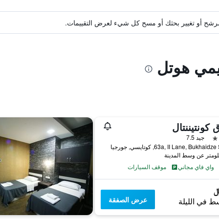
ة مرشح أو تغيير بحثك أو مسح كل شيء لعرض التقييمات.
يمي هوتل
 كونتيننتال
جيد 7.5
63a, II Lane, Bukhaid, كوتايسي, جورجيا
واي فاي مجاني
موقف السيارات
عرض الصفقة
ط في الليلة