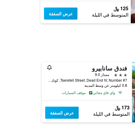
125 ﷼
عرض الصفقة
المتوسط في الليلة
فندق سانابيرو
3 نجوم
ممتاز 9.0
Tsereteli Street, Dead End IV, Number #7, كوتايسي, جورجيا
0.8 كيلومتر عن وسط المدينة
واي فاي مجاني
موقف السيارات
173 ﷼
عرض الصفقة
المتوسط في الليلة