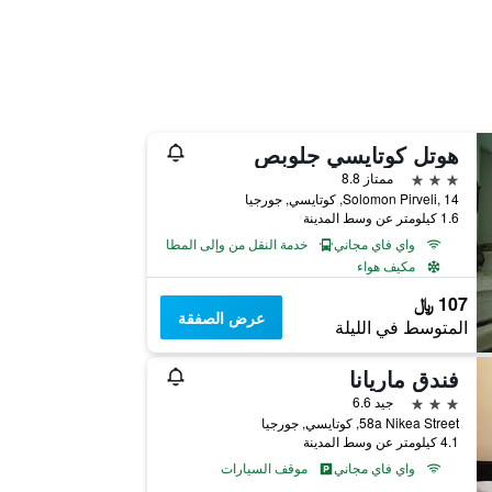
هوتل كوتايسي جلوبص
3 نجوم
ممتاز 8.8
Solomon Pirveli, 14, كوتايسي, جورجيا
1.6 كيلومتر عن وسط المدينة
واي فاي مجاني
خدمة النقل من وإلى المطار
مكيف هواء
107 ﷼
عرض الصفقة
المتوسط في الليلة
فندق ماريانا
3 نجوم
جيد 6.6
58a Nikea Street, كوتايسي, جورجيا
4.1 كيلومتر عن وسط المدينة
واي فاي مجاني
موقف السيارات