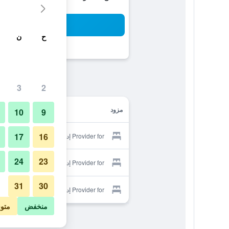
بح
ح
ن
3
2
مزود
10
9
17
16
Provider for إديمي هوتل
24
23
Provider for إديمي هوتل
31
30
Provider for إديمي هوتل
منخفض
متو