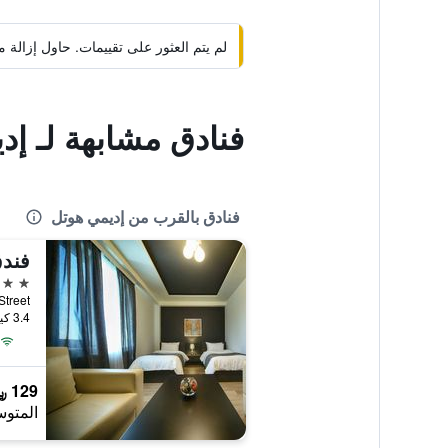
لم يتم العثور على تقييمات. حاول إزال
فنادق مشابهة لـ إد
فنادق بالقرب من إديمي هوتل
فندق
3 نجوم
ze Street
3.4 كيلومتر عن وسط المدينة
129 ﷼
المتوس