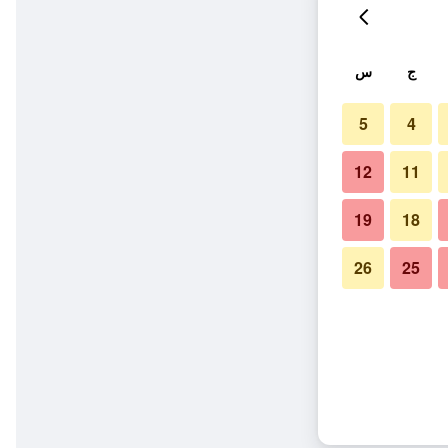
ج
س
5
4
12
11
19
18
26
25