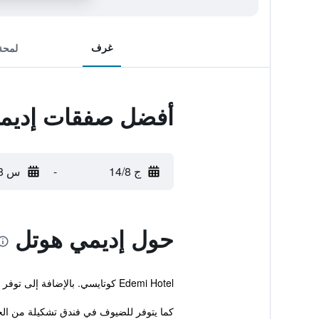
غرف
لمحة
أفضل صفقات إديم
ج 14/8
-
س 15/8
حول إديمي هوتل
Edemi Hotel كوتايسي. بالإضافة إلى توفر واي فاي مجاني ، معاملات فورية للحجز والمغادرة ومسبح.
كما يتوفر للضيوف في فندق تشكيلة من الخ