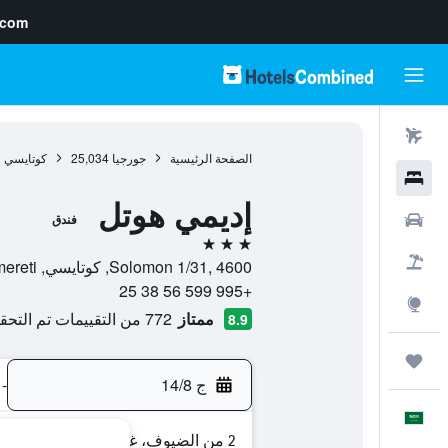
.com
رحلات طيران
الصفحة الرئيسية
جورجيا
25,034
كوتايسي
0
فنادق
إديمي هوتل
سيارات
فندق
3 نجوم
حزم العروض
Solomon 1/31, 4600, كوتايسي, Imereti, جورجيا
+995 599 56 38 25
استكشاف
ممتاز
772 من التقييمات تم التحقق منها
8.9
رحلات
ج 14/8
-
العَرَبِيَّة
2 من الضيوف، غرفة واحدة