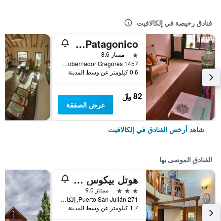
فنادق رخيصة في إلكالافيت
Amancay Hostal Patagonico
نجمة واحدة
ممتاز 8.6
Gobernador Gregores 1457, إلكالافيت, محافظة سانتا كروز, الأرجنتين
0.6 كيلومتر عن وسط المدينة
82 ﷼
عرض الصفقة
شاهد أرخص الفنادق في إلكالافيت
الفنادق الموصى بها
هوتل بيكوس ديل سور
3 نجوم
ممتاز 9.0
Puerto San Julián 271, إلكالافيت, محافظة سانتا كروز, الأرجنتين
1.7 كيلومتر عن وسط المدينة