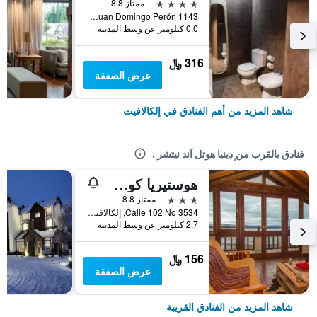
4 نجوم
ممتاز 8.8
Av. Juan Domingo Perón 1143, إلكالافيت, محافظة سانتا كروز, الأرجنتين
0.0 كيلومتر عن وسط المدينة
316 ﷼
عرض الصفقة
شاهد المزيد من أهم الفنادق في إلكالافيت
فنادق بالقرب من ٕدينيا هوتل آند نيتشر .
هوستيريا كوي آيكين
3 نجوم
ممتاز 8.8
Calle 102 No 3534, إلكالافيت, محافظة سانتا كروز, الأرجنتين
2.7 كيلومتر عن وسط المدينة
156 ﷼
عرض الصفقة
شاهد المزيد من الفنادق القريبة