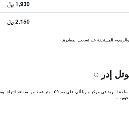
1,930 ﷼
2,150 ﷼
والرسوم المستحقة عند تسجيل المغادرة.
تل إدر
يقع فندق Eder - Hochkönig Lifetime في ساحة القرية في مركز م