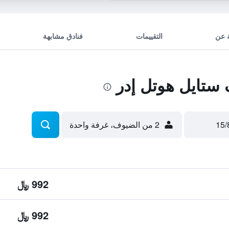
 عن
التقييمات
فنادق مشابهة
ستايل هوتل إدر
2 من الضيوف، غرفة واحدة
992 ﷼
992 ﷼