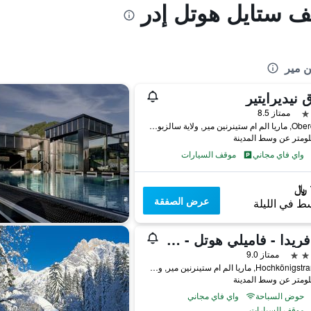
يف ستايل هوتل إدر
ن مير
 نيديرايتير
ممتاز 8.5
Oberdorf 6, ماريا الم ام ستينرنين مير, ولاية سالزبورغ, النمسا
واي فاي مجاني
موقف السيارات
عرض الصفقة
ط في الليلة
إدر فريدا - فاميلي هوتل - توتيي كومبليتيشر شامل جميعكلوخدف
ممتاز 9.0
Hochkönigstraße 31, ماريا الم ام ستينرنين مير, ولاية سالزبورغ, النمسا
حوض السباحة
واي فاي مجاني
موقف السيارات