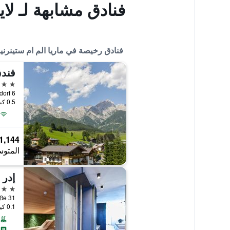
فنادق مشابهة لـ لا
فنادق رخيصة في ماريا الم ام ستينرني
فندق
3 نجوم
0.5 كيلومتر عن وسط المدينة
1,144 ﷼
المتوس
4 نجوم
0.1 كيلومتر عن وسط المدينة