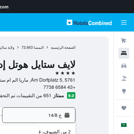
.com
رحلات طيران
الصفحة الرئيسية
النمسا
72,663
ولاية سالز
فنادق
لايف ستايل هوتل إد
سيارات
4 نجوم
حزم العروض
Am Dorfplatz 5, 5761, ماريا الم ام ستينرنين مير, ولاية سالزبورغ, النمسا
+43 6584 7738
استكشاف
ممتاز
651 من التقييمات تم التحقق منها
9.0
رحلات
ج 14/8
-
العَرَبِيَّة
2 من الضيوف، غرفة واحدة