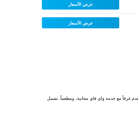
عرض الأسعار
عرض الأسعار
اريا ألم، على بعد 100 متر فقط من مصاعد التزلج. ويقدم غرفاً مع خدمة واي فاي مجانية، ومطعماً. تشمل