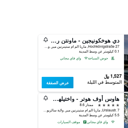
دي هوخكونيجين - ماونتن ريزورت
Hochkönigstraße 27, ماريا الم ام ستينرنين مير, ولاية سالزبورغ, النمسا
0.1 كيلومتر عن وسط المدينة
حوض السباحة
واي فاي مجاني
1,527 ﷼
المتوسط في الليلة
عرض الصفقة
هاوس أوف هوتر - واختيلهوف هوتل أوند سبا
5 نجوم
ممتاز 8.6
Urslaustr. 7, ماريا الم ام ستينرنين مير, ولاية سالزبورغ, النمسا
5.5 كيلومتر عن وسط المدينة
واي فاي مجاني
موقف السيارات