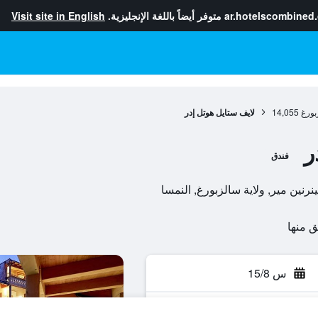
ar.hotelscombined
متوفر أيضاً باللغة الإنجليزية.
Visit site in English
بورغ
14,055
لايف ستايل هوتل إدر
ر
فندق
س 15/8