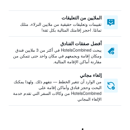
الملايين من التعليقات
تقييمات وتعليقات حقيقية من ملايين النزلاء، مثلك
تمامًا. احجز إقامتك المثالية بكل ثقة!
أفضل صفقات الفنادق
يبحث HotelsCombined في أكثر من 3 ملايين فندق
ومكان إقامة ويجمعهم في مكان واحد حتى تتمكن من
مقارنة أماكن الإقامة المثالية.
إلغاء مجاني
من الوارد أن تتغير الخطط — نتفهم ذلك. ولهذا يمكنك
البحث وحجز فنادق وأماكن إقامة على
HotelsCombined من وكالات السفر التي تقدم خدمة
الإلغاء المجاني