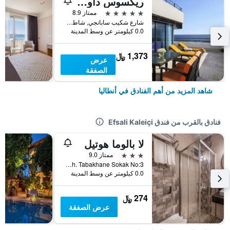
ريكسوس داون تاون أنطاليا - الوصول إلى أرض الأساطير
5 نجوم
ممتاز 8.9
شارع شكيب سابانجي, شاطئ كونيالتي, أنطاليا, تركيا
0.0 كيلومتر عن وسط المدينة
1,373 ﷼
عرض
الصفقة
شاهد المزيد من أهم الفنادق في أنطاليا
فنادق بالقرب من فندق Efsali Kaleiçi
لا بالوما هوتيل
3 نجوم
ممتاز 9.0
Kılıçaslan Mah. Tabakhane Sokak No:3, أنطاليا, تركيا
0.0 كيلومتر عن وسط المدينة
274 ﷼
عرض الصفقة