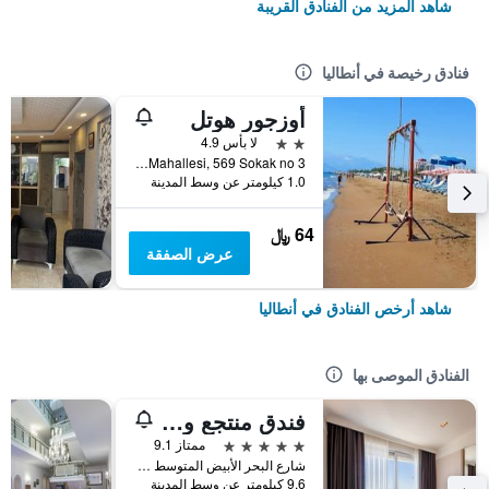
شاهد المزيد من الفنادق القريبة
فنادق رخيصة في أنطاليا
أوزجور هوتل
2 نجمتين
لا بأس 4.9
Muratpasa Mahallesi, 569 Sokak no 3, أنطاليا, تركيا
1.0 كيلومتر عن وسط المدينة
64 ﷼
عرض الصفقة
شاهد أرخص الفنادق في أنطاليا
الفنادق الموصى بها
فندق منتجع وسبا بورتو بيلو
5 نجوم
ممتاز 9.1
شارع البحر الأبيض المتوسط شارع رقم 6, أنطاليا, تركيا
9.6 كيلومتر عن وسط المدينة