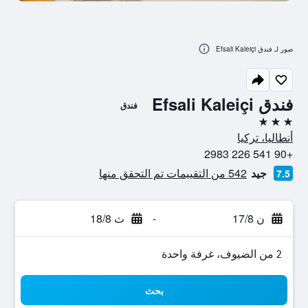
صور لـ فندق Efsali Kaleiçi
فندق Efsali Kaleiçi
فندق
3 نجوم
أنطاليا، تركيا
+90 541 226 2983
جيد
542 من التقييمات تم التحقق منها
7.5
ن 17/8
-
ث 18/8
2 من الضيوف، غرفة واحدة
بحث