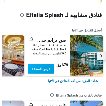
فنادق مشابهة لـ Eftalia Splash
أفضل الفنادق في الانيا
صن برايم سي-لونج - للبالغين فقط
5 نجوم
ممتاز 8.8
Ahmet Tokus Cad. No:7, Sok. No:1, الانيا, تركيا
0.0 كيلومتر عن وسط المدينة
679 ﷼
عرض الصفقة
شاهد المزيد من أهم الفنادق في الانيا
فنادق بالقرب من Eftalia Splash
كلوب ميرميد فيليدج