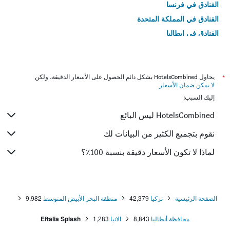
الفنادق في فرنسا
الفنادق في المملكة المتحدة
الفنادق في إيطاليا
الفنادق في تايلاند
*
يحاول HotelsCombined بشكل دائم الحصول على الأسعار الدقيقة، ولكن
لا يمكن ضمان الأسعار
.
إليك السبب:
HotelsCombined ليس البائع
نقوم بتجميع الكثير من البيانات لك
لماذا لا تكون الأسعار دقيقة بنسبة 100٪؟
الصفحة الرئيسية
تركيا
42,379
منطقة البحر الأبيض المتوسط
9,982
محافظة أنطاليا
8,843
الانيا
1,283
Eftalia Splash