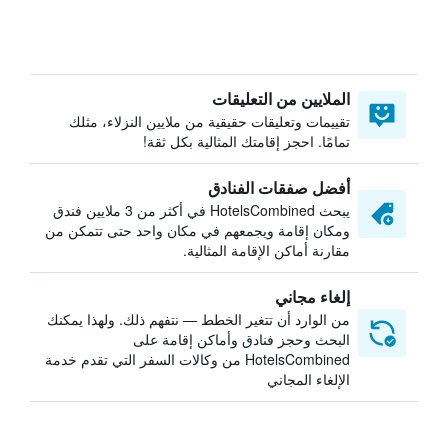
الملايين من التعليقات
تقييمات وتعليقات حقيقية من ملايين النزلاء، مثلك
تمامًا. احجز إقامتك المثالية بكل ثقة!
أفضل صفقات الفنادق
يبحث HotelsCombined في أكثر من 3 ملايين فندق
ومكان إقامة ويجمعهم في مكان واحد حتى تتمكن من
مقارنة أماكن الإقامة المثالية.
إلغاء مجاني
من الوارد أن تتغير الخطط — نتفهم ذلك. ولهذا يمكنك
البحث وحجز فنادق وأماكن إقامة على
HotelsCombined من وكالات السفر التي تقدم خدمة
الإلغاء المجاني