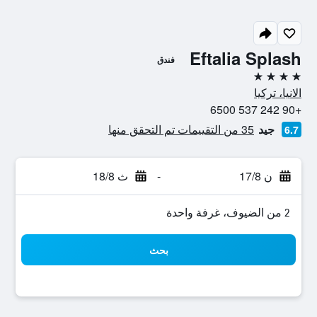
Eftalia Splash
فندق
4 نجوم
الانيا، تركيا
+90 242 537 6500
جيد
35 من التقييمات تم التحقق منها
6.7
ن 17/8
-
ث 18/8
2 من الضيوف، غرفة واحدة
بحث