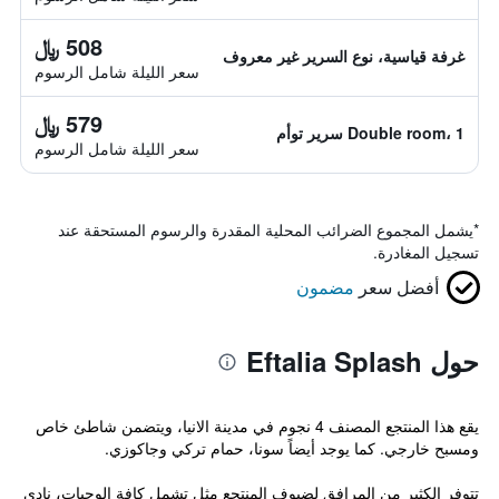
508 ﷼
غرفة قياسية، نوع السرير غير معروف
سعر الليلة شامل الرسوم
579 ﷼
Double room، 1 سرير توأم
سعر الليلة شامل الرسوم
*
يشمل المجموع الضرائب المحلية المقدرة والرسوم المستحقة عند
تسجيل المغادرة.
أفضل سعر
مضمون
حول Eftalia Splash
يقع هذا المنتجع المصنف 4 نجوم في مدينة الانيا، ويتضمن شاطئ خاص
ومسبح خارجي. كما يوجد أيضاً سونا، حمام تركي وجاكوزي.
تتوفر الكثير من المرافق لضيوف المنتجع مثل تشمل كافة الوجبات، نادي