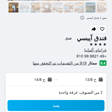
صور لـ فندق آيبسي
فندق آيبسي
فندق
4 نجوم
غرايناو، ألمانيا
+49 8821 98 810
ممتاز
919 من التقييمات تم التحقق منها
9.4
خ 13/8
-
ج 14/8
2 من الضيوف، غرفة واحدة
بحث