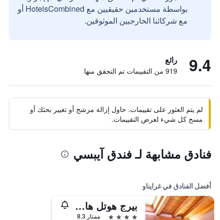
بواسطة مستخدمين حقيقيين مع HotelsCombined أو
مع شركائنا الخارجيين الموثوقين.
9.4
رائع
919 من التقييمات تم التحقق منها
لم يتم العثور على تقييمات. حاول إزالة مرشح أو تغيير بحثك أو
مسح كل شيء لعرض التقييمات.
فنادق مشابهة لـ فندق آيبسي
أفضل الفنادق في غرايناو
بيرج هوتل هامرسباك، شور هوتل كوليكشن باي بست ويسترن
4 نجوم
ممتاز 8.3