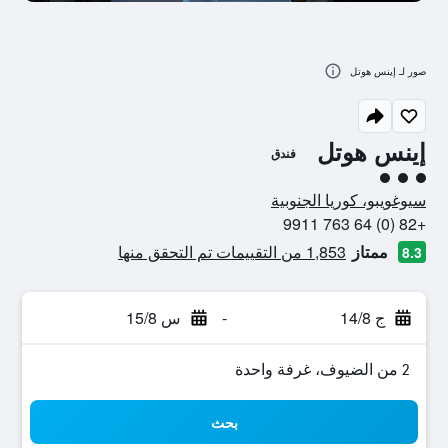
صور لـ إينس هوتل
إينس هوتل
فندق
تقييم فئة 3
سيوغويبو، كوريا الجنوبية
+82 (0) 64 763 9911
ممتاز
1,853 من التقييمات تم التحقق منها
8.3
ج 14/8
-
س 15/8
2 من الضيوف، غرفة واحدة
بحث