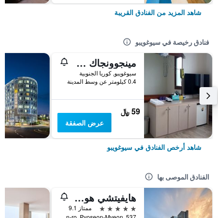
شاهد المزيد من الفنادق القريبة
فنادق رخيصة في سيوغويبو
مينجوونجاك جيستهاوس
سيوغويبو, كوريا الجنوبية
0.4 كيلومتر عن وسط المدينة
59 ﷼
عرض الصفقة
شاهد أرخص الفنادق في سيوغويبو
الفنادق الموصى بها
هايفيتشي هوتل آند ريزورت جيجو
5 نجوم
ممتاز 9.1
537, Minsokhaean-ro, Pyoseon-Myeon, سيوغويبو, كوريا الجنوبية