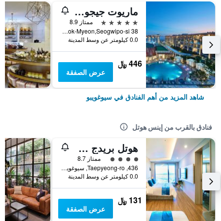
ماريوت جيجو شنوا وورلد هوتلز آند ريزورتس
5 نجوم
ممتاز 8.9
38 Sinhwayeoksa-ro 304Beon-Gil, Andeok-Myeon,Seogwipo-si, سيوغويبو, كوريا الجنوبية
0.0 كيلومتر عن وسط المدينة
446 ﷼
عرض الصفقة
شاهد المزيد من أهم الفنادق في سيوغويبو
فنادق بالقرب من إينس هوتل
هوتل بريدج سيوجويبو
تقييم فئة 4
ممتاز 8.7
436, Taepyeong-ro, سيوغويبو, كوريا الجنوبية
0.0 كيلومتر عن وسط المدينة
131 ﷼
عرض الصفقة