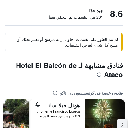
8.6
جيد جدًا
231 من التقييمات تم التحقق منها
لم يتم العثور على تقييمات. حاول إزالة مرشح أو تغيير بحثك أو
مسح كل شيء لعرض التقييمات.
فنادق مشابهة لـ Hotel El Balcón de
Ataco
فنادق رخيصة في كونسيبسيون دي أتاكو
هوتل فيلا سانتو دومينجو
Calle Central Poniente Francisco Loarca, كونسيبسيون دي أتاكو, السلفادور
0.3 كيلومتر عن وسط المدينة