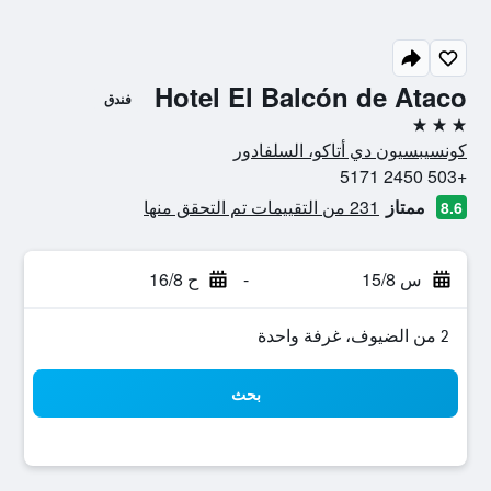
Hotel El Balcón de Ataco
فندق
3 نجوم
كونسيبسيون دي أتاكو، السلفادور
+503 2450 5171
ممتاز
231 من التقييمات تم التحقق منها
8.6
س 15/8
-
ح 16/8
2 من الضيوف، غرفة واحدة
بحث