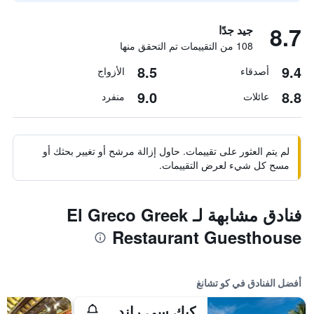
8.7
جيد جدًا
108 من التقييمات تم التحقق منها
8.5
9.4
أصدقاء
الأزواج
9.0
8.8
عائلات
منفرد
لم يتم العثور على تقييمات. حاول إزالة مرشح أو تغيير بحثك أو
مسح كل شيء لعرض التقييمات.
فنادق مشابهة لـ El Greco Greek
Restaurant Guesthouse
أفضل الفنادق في كو تشانغ
كيك سي راند ريزورت كو تشانج