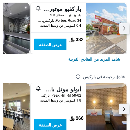
باركفيو موتور إن باركس
3 نجوم
ممتاز 9.3
34 Forbes Road, باركيس, NSW, أستراليا
0.4 كيلومتر عن وسط المدينة
332 ﷼
عرض الصفقة
شاهد المزيد من الفنادق القريبة
فنادق رخيصة في باركيس
أبولو موتل باركس
58-62 Peak Hill Rd, باركيس, NSW, أستراليا
1.8 كيلومتر عن وسط المدينة
266 ﷼
عرض الصفقة