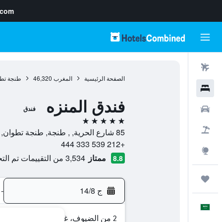
.com
رحلات طيران
الصفحة الرئيسية
المغرب
46,320
طنجة تط
فنادق
فندق المنزه
سيارات
فندق
5 نجوم
حزم العروض
85 شارع الحرية, , طنجة, طنجة تطوان, المغرب
+212 539 333 444
استكشاف
ممتاز
3,534 من التقييمات تم التحقق منها
8.8
رحلات
ج 14/8
-
العَرَبِيَّة
2 من الضيوف، غرفة واحدة