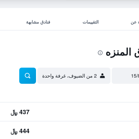
 عن
التقييمات
فنادق مشابهة
المنزه
2 من الضيوف، غرفة واحدة
437 ﷼
444 ﷼