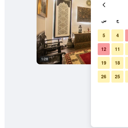
ج
س
5
4
12
11
1/28
مطعم
19
18
26
25