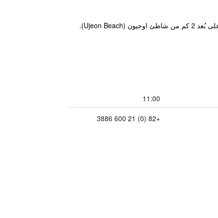
يقع مكان إقامة "Eldorado Resort" المصنف 4 نجوم في Sinan. يتميز مكان الإقامة بأنه مخصص لغير المدخنين، وهو يقع على بُعد 2 كم من شاطئ اوجيون (Ujeon Beach).
11:00
+82 (0) 21 600 3886