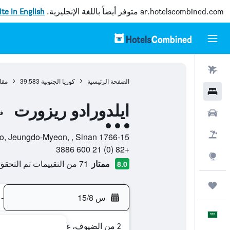
ar.hotelscombined.com
متوفر أيضاً باللغة الإنجليزية.
site in English
رحلات طيران
الصفحة الرئيسية
كوريا الجنوبية
39,583
مقا
فنادق
ايلدورادو ريزورت
سيارات
ف
تقييم فئة 3
حزم العروض
1766-15 Jidojeungdo-ro, Jeungdo-Myeon, , Sinan, مقاطعة جولانام-دو, كوريا الجنوبية
+82 (0) 21 600 3886
استكشاف
ممتاز
71 من التقييمات تم التحقق منها
8.0
رحلات
س 15/8
-
العَرَبِيَّة
2 من الضيوف، غرفة واحدة