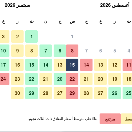
أغسطس 2026
سبتمبر 2026
ث
ث
ر
خ
ج
س
ح
ن
ث
ر
خ
3
2
1
1
لة الواحدة
10
9
8
7
6
8
7
6
5
4
غرفة معيشة
لي في الليلة
17
16
15
14
13
15
14
13
12
11
 ﷼
عرض الصفقة
24
23
22
21
20
22
21
20
19
18
30
29
28
27
29
28
27
26
25
صور لـ ايلدورادو ريزورت
 ﷼
عرض الصفقة
 ﷼
عرض الصفقة
سط
مرتفع
بناءً على متوسط أسعار الفنادق ذات الثلاث نجوم.