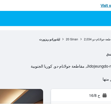
Visit 
طعة جولانام-دو
2,034
Sinan
20
ايلدورادو ريزورت
ندق
ح 16/8