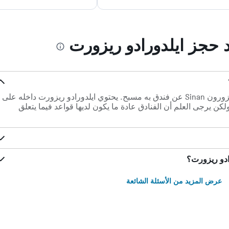
د حجز ايلدورادو ريزورت
نعم. يبحث العديد من الأشخاص الذين يزورون Sinan عن فندق به مسبح. يحتوي ايلدورادو ريزورت داخله على
كن يرجى العلم أن الفنادق عادة ما يكون لديها قواعد فيما يتعلق
ادو ريزورت؟
عرض المزيد من الأسئلة الشائعة