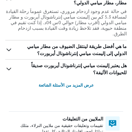
مطار، مطار ميامي الدولي؟
في حالة عدم وجود ازدحام مروري، تستغرق عموماً رحلة القيادة
لمسافة 5.3 كم بين إليمنت ميامي إنترناشونال أيربورت و مطار
ميامي الدولي (أقرب مطار) حوالي 0س 04د. إذا كنت تقيم في
منطقة حيوية، فقد تلاحظ زيادة وقت القيادة بسبب ازدحام
الطرق.
ما هي أفضل طريقة لينتقل الضيوف من مطار ميامي
الدولي إلى إليمنت ميامي إنترناشونال أيربورت؟
هل يعتبر إليمنت ميامي إنترناشونال أيربورت صديقاً
للحيوانات الأليفة؟
عرض المزيد من الأسئلة الشائعة
الملايين من التعليقات
تقييمات وتعليقات حقيقية من ملايين النزلاء، مثلك
تمامًا. احجز إقامتك المثالية بكل ثقة!