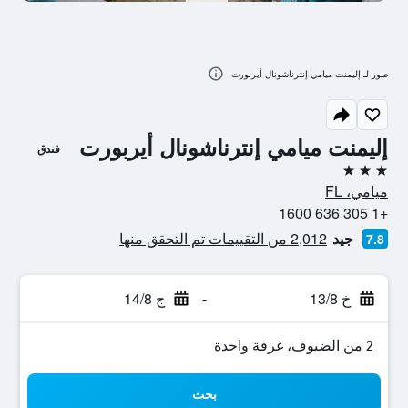
صور لـ إليمنت ميامي إنترناشونال أيربورت
إليمنت ميامي إنترناشونال أيربورت
فندق
3 نجوم
ميامي، FL
+1 305 636 1600
جيد
2,012 من التقييمات تم التحقق منها
7.8
خ 13/8
-
ج 14/8
2 من الضيوف، غرفة واحدة
بحث