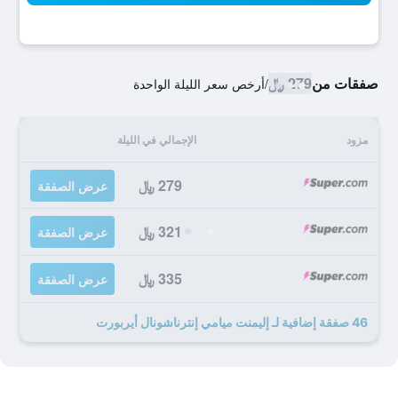
صفقات من
279 ﷼
/
أرخص سعر الليلة الواحدة
مزود
الإجمالي في الليلة
279 ﷼
عرض الصفقة
321 ﷼
عرض الصفقة
335 ﷼
عرض الصفقة
46 صفقة إضافية لـ إليمنت ميامي إنترناشونال أيربورت