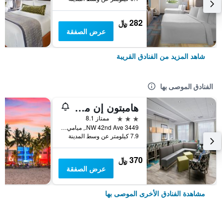
282 ﷼
عرض الصفقة
شاهد المزيد من الفنادق القريبة
الفنادق الموصى بها
هامبتون إن ميامي - آيربورت إيست، إف إل
3 نجوم
ممتاز 8.1
3449 NW 42nd Ave., ميامي, FL, الولايات المتحدة الأميريكية
7.9 كيلومتر عن وسط المدينة
370 ﷼
عرض الصفقة
مشاهدة الفنادق الأخرى الموصى بها