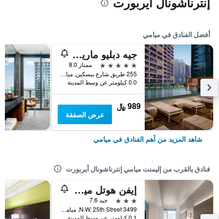
إنترناشونال أيربورت
أفضل الفنادق في ميامي
جيه دبليو ماريوت ماركيز ميامي
5 نجوم
ممتاز 8.0
255 طريق شارع بيسكين, ميامي, FL, الولايات المتحدة الأميريكية
0.0 كيلومتر عن وسط المدينة
989 ﷼
عرض الصفقة
شاهد المزيد من أهم الفنادق في ميامي
فنادق بالقرب من إليمنت ميامي إنترناشونال أيربورت
إيفن هوتل ميامي - أيربورت بي آيتش جي
3 نجوم
جيد 7.6
3499 N.W. 25th Street, ميامي, FL, الولايات المتحدة الأميريكية
0.1 كيلومتر عن وسط المدينة