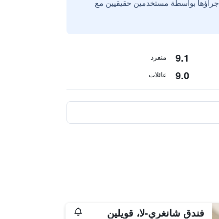
إجراؤها بواسطة مستخدمين حقيقيين مع
9.1
منفرد
9.0
عائلات
فندق شانغري-لا، قويلين