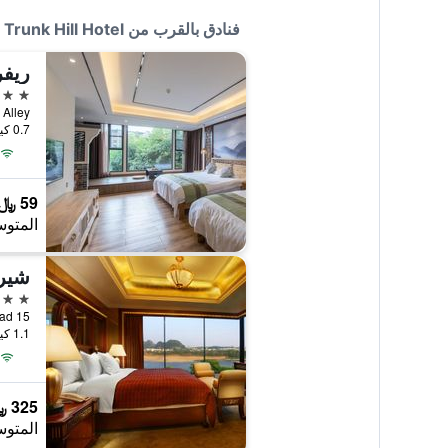
فنادق بالقرب من Elephant Trunk Hill Hotel
ريفر
4 نجوم
humu Alley
0.7 كيلومتر عن وسط المدينة
59 ﷼
المتوس
شيرا
5 نجوم
15 Bin Jiang Road, غويلين, الصين
1.1 كيلومتر عن وسط المدينة
325 ﷼
المتوس