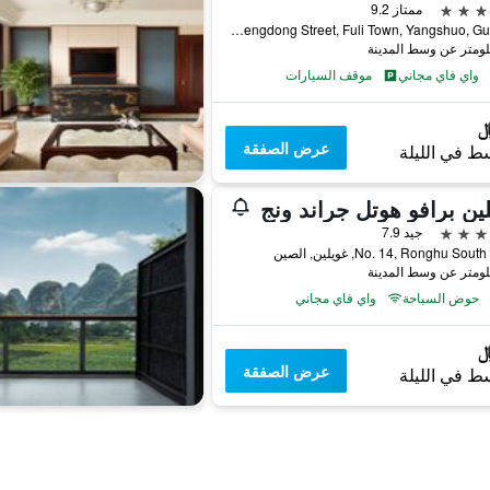
ممتاز 9.2
No.168 Zhengdong Street, Fuli Town, Yangshuo, Guangxi, غويلين, الصين
واي فاي مجاني
موقف السيارات
عرض الصفقة
ط في الليلة
ين برافو هوتل جراند ونج
جيد 7.9
No. 14, Ronghu So, غويلين, الصين
حوض السباحة
واي فاي مجاني
عرض الصفقة
ط في الليلة