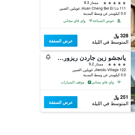
5 نجوم
ممتاز 8.3
111 Huan Cheng Bei Er Lu, غويلين, الصين
0.0 كيلومتر عن وسط المدينة
حوض السباحة
واي فاي مجاني
328 ﷼
عرض الصفقة
المتوسط في الليلة
يانجشو زين جاردن ريزورت - يولونج ريفر
4 نجوم
ممتاز 9.2
122 Jiwodu Village, غويلين, الصين
0.0 كيلومتر عن وسط المدينة
واي فاي مجاني
موقف السيارات
251 ﷼
عرض الصفقة
المتوسط في الليلة