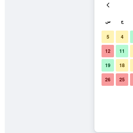
ج
س
5
4
12
11
19
18
26
25