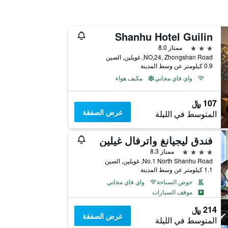
Shanhu Hotel Guilin
3 نجوم
ممتاز 8.0
NO,24, Zhongshan Road, غويلين, الصين
0.9 كيلومتر عن وسط المدينة
واي فاي مجاني
مكيف هواء
107 ﷼
عرض الصفقة
المتوسط في الليلة
فندق ليجيانغ واترفال غيلين
4 نجوم
ممتاز 8.3
No.1 North Shanhu Road, غويلين, الصين
1.1 كيلومتر عن وسط المدينة
حوض السباحة
واي فاي مجاني
موقف السيارات
214 ﷼
عرض الصفقة
المتوسط في الليلة