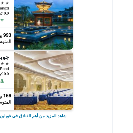
5 نجوم
0.0 كيلومتر عن وسط المدينة
993 ﷼
المتوس
جويل
5 نجوم
uth Road
0.0 كيلومتر عن وسط المدينة
166 ﷼
المتوس
شاهد المزيد من أهم الفنادق في غويلين