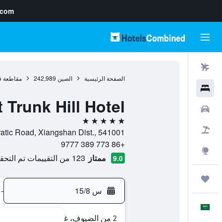
.com
رحلات طيران
الصفحة الرئيسية
الصين
242,989
مقاطعة ق
فنادق
 Trunk Hill Hotel
سيارات
5 نجوم
حزم العروض
No. 52 Democratic Road, Xiangshan Dist., 541001, غويلين
+86 773 389 9777
استكشاف
ممتاز
123 من التقييمات تم التحقق منها
9.0
رحلات
س 15/8
-
العَرَبِيَّة
2 من الضيوف، غرفة واحدة