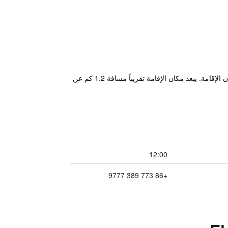
يقع مكان إقامة "Elephant Trunk Hill Hotel" في قويلين، ويتميز بحديقة ومطعم وبار وواي فاي مجاني في جميع أنحاء مكان الإقامة. يبعد مكان الإقامة تقريباً مسافة 1.2 كم عن
12:00
+86 773 389 9777