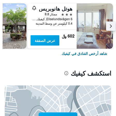
هوتل هانوبريس
3 نجوم
ممتاز 8.8
Eliselundsvägen 6, كيفيك, سكونيه, السويد
0.4 كيلومتر عن وسط المدينة
602 ﷼
عرض الصفقة
شاهد أرخص الفنادق في كيفيك
استكشف كيفيك