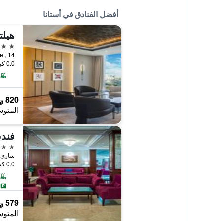
أفضل الفنادق في أستانا
هيلت
5 نجوم
Street, 14
0.0 كيلومتر عن وسط المدينة
820 ﷼
المتوس
فندق
5 نجوم
ساري أركا 4, أستا
0.0 كيلومتر عن وسط المدينة
579 ﷼
المتوس