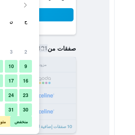
بح
ح
ن
121 ﷼
صفقات من
/
أرخص سعر اللي
3
2
مزود
الإجما
10
9
121
17
16
24
23
148
31
30
148
منخفض
متو
10 صفقات إضافية لـ شقة إليت الفندقية