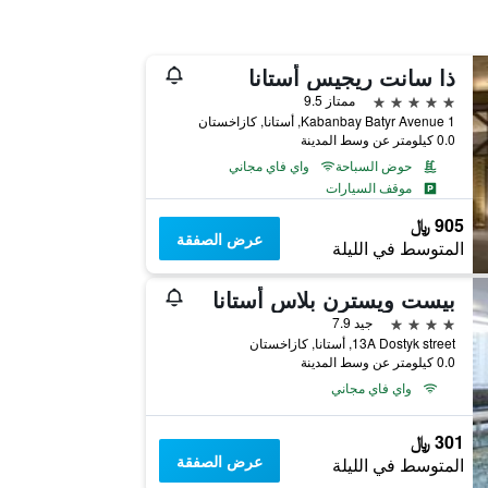
ذا سانت ريجيس أستانا
5 نجوم
ممتاز 9.5
1 Kabanbay Batyr Avenue, أستانا, كازاخستان
0.0 كيلومتر عن وسط المدينة
حوض السباحة
واي فاي مجاني
موقف السيارات
905 ﷼
عرض الصفقة
المتوسط في الليلة
بيست ويسترن بلاس أستانا
4 نجوم
جيد 7.9
13A Dostyk street, أستانا, كازاخستان
0.0 كيلومتر عن وسط المدينة
واي فاي مجاني
301 ﷼
عرض الصفقة
المتوسط في الليلة