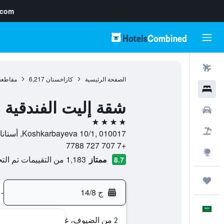
.com
رحلات طيران
الصفحة الرئيسية
كازاخستان
6,217
مقاطعة 
فنادق
شقة إليت الفندقية
سيارات
4 نجوم
حزم العروض
Koshkarbayeva 10/1, 010017, أستانا, Astana, كازاخستان
+7 707 727 7788
استكشاف
ممتاز
1,183 من التقييمات تم التحقق منها
8.7
رحلات
ج 14/8
-
العَرَبِيَّة
2 من الضيوف، غرفة واحدة