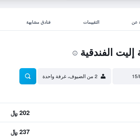
 عن
التقييمات
فنادق مشابهة
ليت الفندقية
2 من الضيوف، غرفة واحدة
202 ﷼
237 ﷼