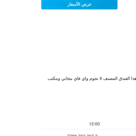
عرض الأسعار
يقع مكان إقامة "Elite Apart-Hotel" في أستانا، على بعد 3.9 كم من نصب بايتيريك و7.6 كم من إكسبو 2017 أستانا. يوفر هذا الفندق المصنف 4 نجوم واي فاي مجاني ومكتب
12:00