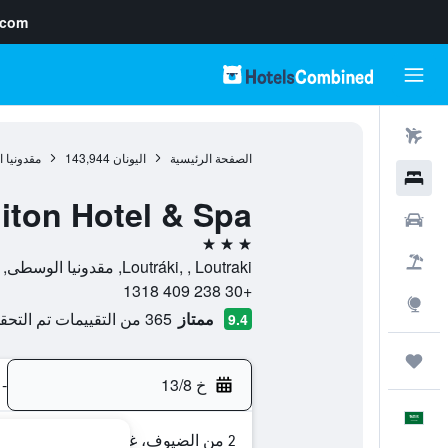
.com
رحلات طيران
الصفحة الرئيسية
اليونان
143,944
مقدونيا
فنادق
liton Hotel & Spa
سيارات
3 نجوم
حزم العروض
Loutráki, , Loutraki, مقدونيا الوسطى, اليونان
+30 238 409 1318
استكشاف
ممتاز
365 من التقييمات تم التحقق منها
9.4
رحلات
خ 13/8
-
العَرَبِيَّة
2 من الضيوف، غرفة واحدة