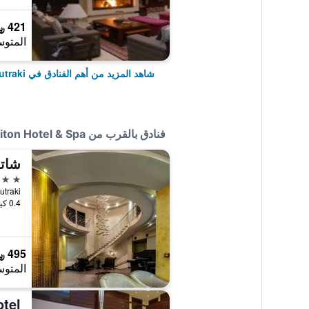
421 ﷼
المتوس
شاهد المزيد من أهم الفنادق في Loutraki
فنادق بالقرب من Eliton Hotel & Spa
3 نجوم
Loutraki
0.4 كيلومتر عن وسط المدينة
495 ﷼
المتوس
tel