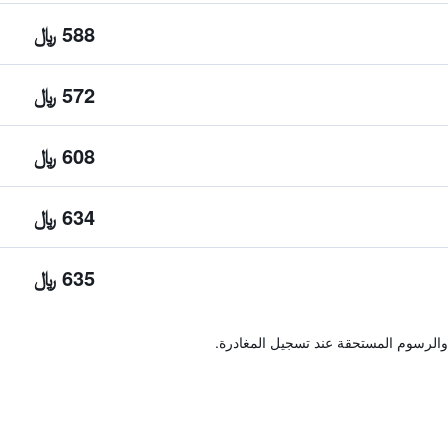
588 ﷼
572 ﷼
608 ﷼
634 ﷼
635 ﷼
والرسوم المستحقة عند تسجيل المغادرة.