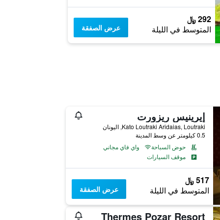
292 ﷼
عرض الصفقة
المتوسط في الليلة
إيرينيس ريزورت
Kato Loutraki Aridaias, Loutraki, اليونان
0.5 كيلومتر عن وسط المدينة
حوض السباحة
واي فاي مجاني
موقف السيارات
517 ﷼
عرض الصفقة
المتوسط في الليلة
Thermes Pozar Resort