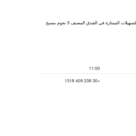
يقع فندق Eliton Hotel & Spa في مكان هادىء بLoutraki على بعد مسافه قصيرة من Orma و من أريدايا. تتضمن بعض التسهيلات الممتازة في الفندق المصنف 3 نجوم مسبح
11:00
+30 238 409 1318