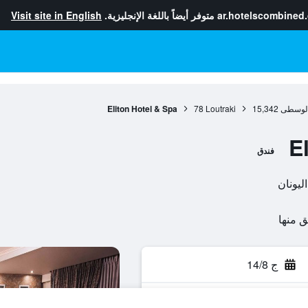
ar.hotelscombined
متوفر أيضاً باللغة الإنجليزية.
Visit site in English
 الوسطى
15,342
Loutraki
78
Eliton Hotel & Spa
E
فندق
ج 14/8