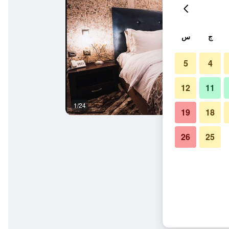
ج
س
5
4
12
11
1/24
غرفة نوم
19
18
26
25