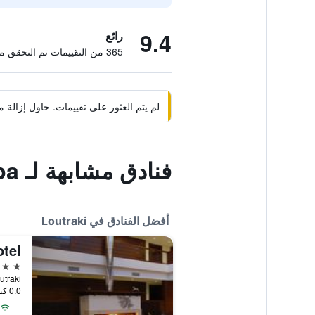
9.4
رائع
365 من التقييمات تم التحقق منها
لم يتم العثور على تقييمات. حاول إزال
فنادق مشابهة لـ Eliton Hotel & Spa
أفضل الفنادق في Loutraki
tel
4 نجوم
Loutraki
0.0 كيلومتر عن وسط المدينة