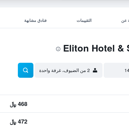
 عن
التقييمات
فنادق مشابهة
2 من الضيوف، غرفة واحدة
468 ﷼
472 ﷼