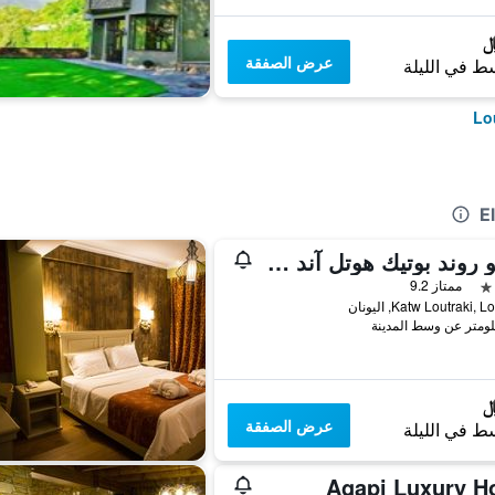
عرض الصفقة
ط في الليلة
شاتو روند بوتيك هوتل آند سبا
ممتاز 9.2
Katw Loutraki, , اليونان
عرض الصفقة
ط في الليلة
Agapi Luxury Ho