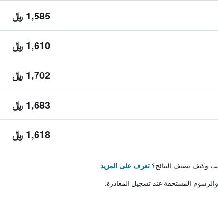
1,585 ﷼
1,610 ﷼
1,702 ﷼
1,683 ﷼
1,618 ﷼
تيب وكيف نصنف النتائج؟
تعرف على المزيد
والرسوم المستحقة عند تسجيل المغادرة.