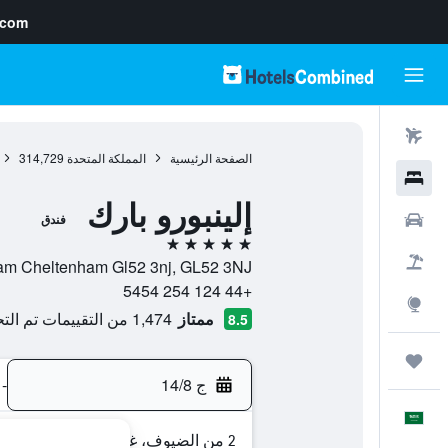
.com
رحلات طيران
الصفحة الرئيسية
المملكة المتحدة
314,729
فنادق
إلينبورو بارك
سيارات
فندق
5 نجوم
حزم العروض
Southam Cheltenham Gl52 3nj, GL52 3NJ, شلتنهام, إنجلترا, المم
+44 124 254 5454
استكشاف
ممتاز
1,474 من التقييمات تم التحقق منها
8.5
رحلات
ج 14/8
-
العَرَبِيَّة
2 من الضيوف، غرفة واحدة