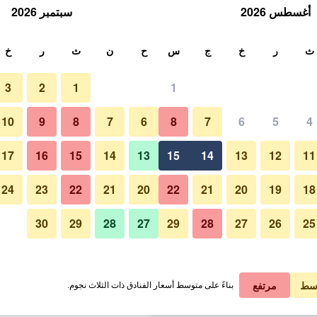
أغسطس 2026
سبتمبر 2026
ث
ث
ر
خ
ج
س
ح
ن
ث
ر
خ
3
2
1
1
ليلة الواحدة
10
9
8
7
6
8
7
6
5
4
ردهة
لي في الليلة
17
16
15
14
13
15
14
13
12
11
1 ﷼
عرض الصفقة
24
23
22
21
20
22
21
20
19
18
30
29
28
27
29
28
27
26
25
صور لـ إلينبورو بارك
1 ﷼
عرض الصفقة
1 ﷼
عرض الصفقة
سط
مرتفع
بناءً على متوسط أسعار الفنادق ذات الثلاث نجوم.