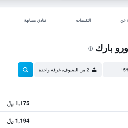
 عن
التقييمات
فنادق مشابهة
رو بارك
2 من الضيوف، غرفة واحدة
1,175 ﷼
1,194 ﷼