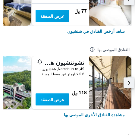
77 ﷼
عرض الصفقة
شاهد أرخص الفنادق في شنشيون
الفنادق الموصى بها
تشونتشيون هاي هوتل
49, Namchun-ro, شنشيون, كوريا الجنوبية
2.6 كيلومتر عن وسط المدينة
118 ﷼
عرض الصفقة
مشاهدة الفنادق الأخرى الموصى بها