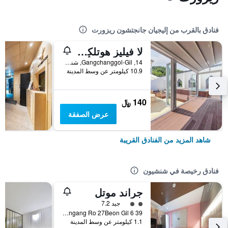
فنادق بالقرب من إليجيان جانجتشون ريزورت
لا فيليز هوتلكٕي ٕ ٕم
14, Gangchanggol-Gil, شنشيون, كوريا الجنوبية
10.9 كيلومتر عن وسط المدينة
140 ﷼
عرض الصفقة
شاهد المزيد من الفنادق القريبة
فنادق رخيصة في شنشيون
جراند موتل
تقييم فئة 2
جيد 7.2
39 6 Okcheon Dong 11 Jungang Ro 27Beon Gil, شنشيون, كوريا الجنوبية
1.1 كيلومتر عن وسط المدينة