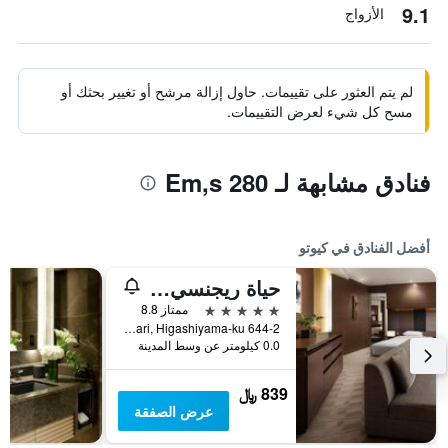
9.1
الأزواج
لم يتم العثور على تقييمات. حاول إزالة مرشح أو تغيير بحثك أو
مسح كل شيء لعرض التقييمات.
فنادق مشابهة لـ Em,s 280
أفضل الفنادق في كيوتو
حياة ريجنسي كيوتو
5 نجوم
ممتاز 8.8
644-2 Sanjusangendo-Mawari, Higashiyama-ku, كيوتو, اليابان
0.0 كيلومتر عن وسط المدينة
839 ﷼
عرض الصفقة