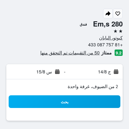
Em,s 280
فندق
2 نجمتين
كيوتو، اليابان
+81 757 087 433
ممتاز
50 من التقييمات تم التحقق منها
9.2
ج 14/8
-
س 15/8
2 من الضيوف، غرفة واحدة
بحث