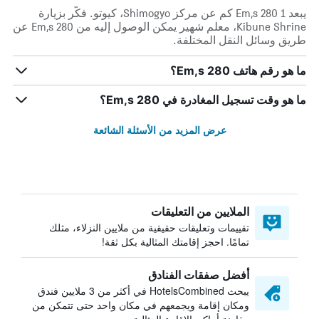
يبعد Em,s 280 1 كم عن مركز Shimogyo، كيوتو. فكّر بزيارة
Kibune Shrine، معلم شهير يمكن الوصول إليه من Em,s 280 عن
طريق وسائل النقل المختلفة.
ما هو رقم هاتف Em,s 280؟
ما هو وقت تسجيل المغادرة في Em,s 280؟
عرض المزيد من الأسئلة الشائعة
الملايين من التعليقات
تقييمات وتعليقات حقيقية من ملايين النزلاء، مثلك
تمامًا. احجز إقامتك المثالية بكل ثقة!
أفضل صفقات الفنادق
يبحث HotelsCombined في أكثر من 3 ملايين فندق
ومكان إقامة ويجمعهم في مكان واحد حتى تتمكن من