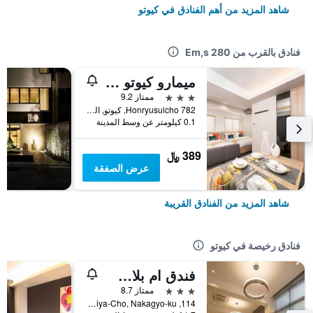
شاهد المزيد من أهم الفنادق في كيوتو
فنادق بالقرب من Em,s 280
ميمارو كيوتو شيجو ويست (ورمرلي ناوً اس ميمارو كيوتو نيشينوتوين تاكاتسوجي)
3 نجوم
ممتاز 9.2
Honryusuicho 782, كيوتو, اليابان
0.1 كيلومتر عن وسط المدينة
389 ﷼
عرض الصفقة
شاهد المزيد من الفنادق القريبة
فنادق رخيصة في كيوتو
فندق ام بلاس شيجاو أوميا
3 نجوم
ممتاز 8.7
114, Nishikiomiya-Cho, Nakagyo-ku, كيوتو, اليابان