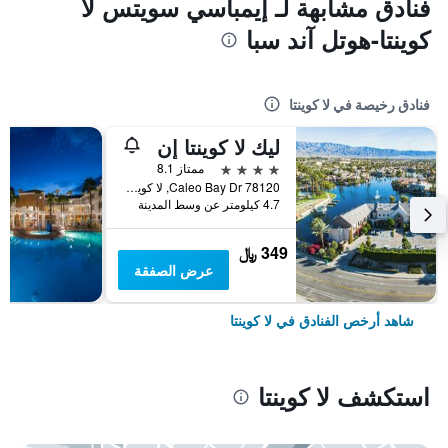
فنادق مشابهة لـ إيمباسي سويتس لا
كوينتا-هوتل آند سبا
فنادق رخيصة في لا كوينتا
ليك لا كوينتا إن
4 نجوم
ممتاز 8.1
78120 Caleo Bay Dr, لا كوينتا, CA, الولايات المتحدة الأميريكية
4.7 كيلومتر عن وسط المدينة
349 ﷼
عرض الصفقة
شاهد أرخص الفنادق في لا كوينتا
استكشف لا كوينتا