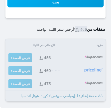
بحث
صفقات من
456 ﷼
/
أرخص سعر الليلة الواحدة
مزود
الإجمالي في الليلة
456 ﷼
عرض الصفقة
460 ﷼
عرض الصفقة
475 ﷼
عرض الصفقة
33 صفقة إضافية لـ إيمباسي سويتس لا كوينتا-هوتل آند سبا