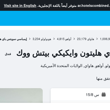
ar.hotelscombined
متوفر أيضاً باللغة الإنجليزية.
Visit site in English
1,006,
هاواي
23,179
أواهو
4,815
هونولولو
3,234
إيمباسي سويتس باي هل
 هليتون وايكيكي بيتش ووك
فندق
س 15/8