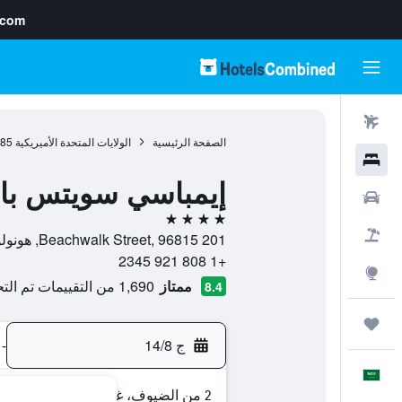
.com
رحلات طيران
الصفحة الرئيسية
الولايات المتحدة الأميريكية
985
فنادق
إيمباسي سويتس باي
سيارات
4 نجوم
حزم العروض
201 Beachwalk Street, 96815, هونولولو, أواهو, هاواي, الولايات المتحدة الأميريكية
+1 808 921 2345
استكشاف
ممتاز
1,690 من التقييمات تم التحقق منها
8.4
رحلات
ج 14/8
-
العَرَبِيَّة
2 من الضيوف، غرفة واحدة