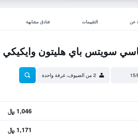
 عن
التقييمات
فنادق مشابهة
سي سويتس باي هليتون وايكيكي 
2 من الضيوف، غرفة واحدة
1,046 ﷼
1,171 ﷼