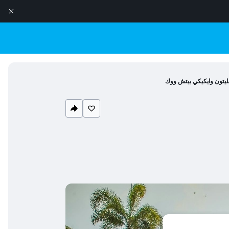
يتون وايكيكي بيتش ووك