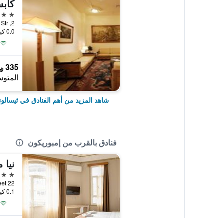
5 نجوم
2, Oplopiou & Katouni Str, ثيسالونيكي, اليونان
0.0 كيلومتر عن وسط المدينة
335 ﷼
المتوس
شاهد المزيد من أهم الفنادق في ثيسالو
فنادق بالقرب من إمبوريكون
نيا 
3 نجوم
22 Siggrou Street, ثيسالونيكي, اليونان
0.1 كيلومتر عن وسط المدينة