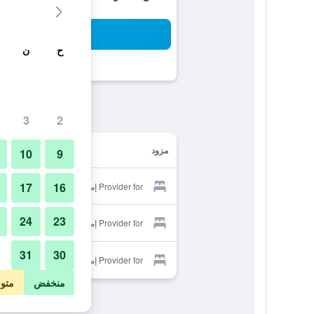
بح
ح
ن
3
2
مزود
10
9
17
16
Provider for إمبوريكون
24
23
Provider for إمبوريكون
31
30
Provider for إمبوريكون
منخفض
متو