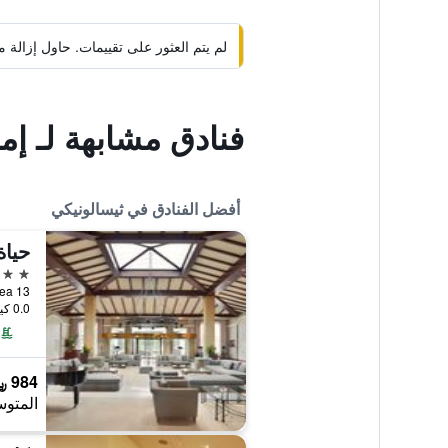
لم يتم العثور على تقييمات. حاول إزال
فنادق مشابهة لـ إم
أفضل الفنادق في ثيسالونيكي
حياة
5 نجوم
13 Km Thessaloniki-Perea, ثيسالونيكي, اليونان
0.0 كيلومتر عن وسط المدينة
984 ﷼
المتوس