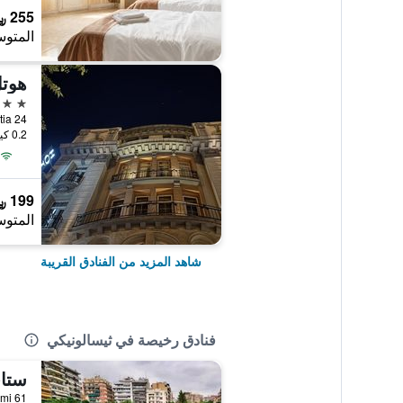
255 ﷼
المتوس
هوتل
2 نجمتين
Egnatia 24, ثيسا
0.2 كيلومتر عن وسط المدينة
199 ﷼
المتوس
شاهد المزيد من الفنادق القريبة
فنادق رخيصة في ثيسالونيكي
ستا
Dragoumi 61