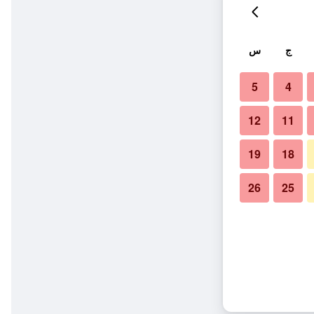
ج
س
5
4
12
11
19
18
26
25