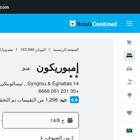
.com
رحلات طيران
الصفحة الرئيسية
اليونان
143,949
مقدونيا
فنادق
إمبوريكون
سيارات
فندق
2 نجمتين
حزم العروض
14 Syngrou & Egnatias, , ثيسالونيكي, مقدونيا الوسطى, اليونان
+30 231 051 6666
استكشاف
جيد
1,298 من التقييمات تم التحقق منها
6.6
رحلات
ج 14/8
-
العَرَبِيَّة
2 من الضيوف، غرفة واحدة