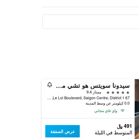
سيدونا سويتس هو تشي مين سيتي
5 نجوم
ممتاز 9.4
67 Le Loi Boulevard, Saigon Centre, District 1, هوتشي مين سيتي, فيتنام
0.0 كيلومتر عن وسط المدينة
واي فاي مجاني
491 ﷼
عرض الصفقة
المتوسط في الليلة