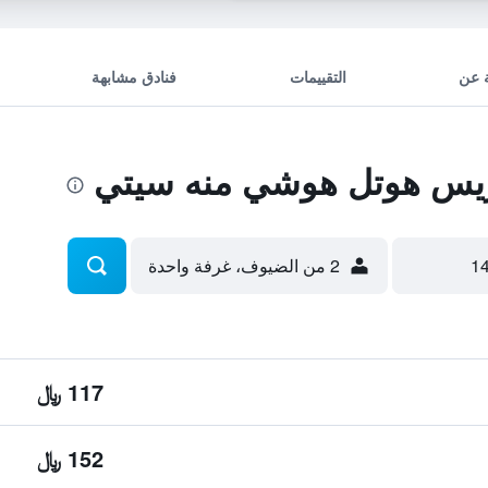
 عن
التقييمات
فنادق مشابهة
يس هوتل هوشي منه سيتي
2 من الضيوف، غرفة واحدة
117 ﷼
152 ﷼