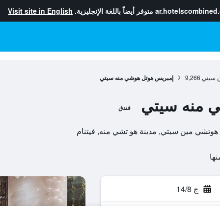
ar.hotelscombined
متوفر أيضاً باللغة الإنجليزية.
Visit site in English
 سيتي
9,266
إمبريس هوتل هوشي منه سيتي
 منه سيتي
فندق
ج 14/8