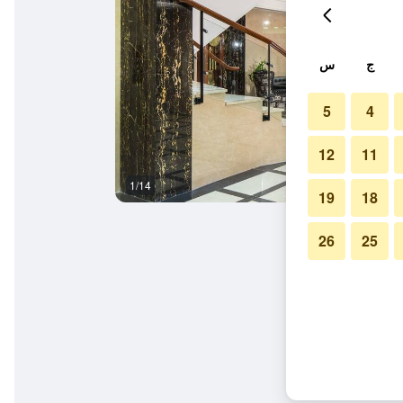
ج
س
5
4
12
11
1/14
آخر
19
18
26
25
تي