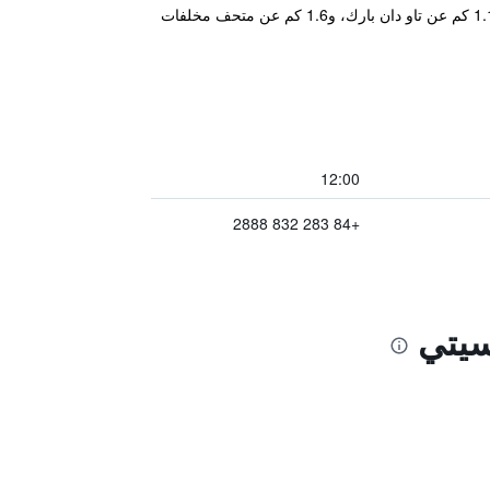
يتمتع مكان إقامة "Empress Hotel Ho Chi Minh City" بموقع جيد في حي سوان في مدينة هوشي منه حيث يبعد مسافة 1.1 كم عن تاو دان بارك، و1.6 كم عن متحف مخلفات
12:00
+84 283 832 2888
سيتي