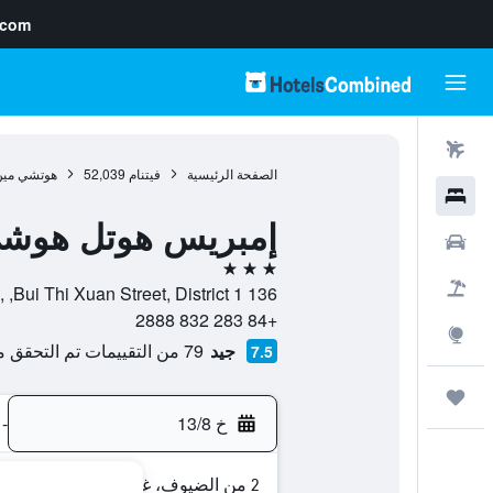
.com
رحلات طيران
الصفحة الرئيسية
فيتنام
52,039
هوتشي مين
فنادق
إمبريس هوتل هوشي
سيارات
3 نجوم
حزم العروض
136 Bui Thi Xuan Street, District 1, , هوتشي مين سيتي, مدينة هو تشي منه, فيتنام
+84 283 832 2888
استكشاف
جيد
79 من التقييمات تم التحقق منها
7.5
رحلات
خ 13/8
-
2 من الضيوف، غرفة واحدة