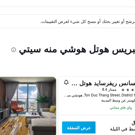
ة مرشح أو تغيير بحثك أو مسح كل شيء لعرض التقييمات.
إمبريس هوتل هوشي منه سيتي
رينيسانس ريفرسايد هوتل سايجون
ممتاز 8.4
8-15 Ton Duc Thang Street, District 1, هوتشي مين سيتي, فيتنام
واي فاي مجاني
عرض الصفقة
ط في الليلة