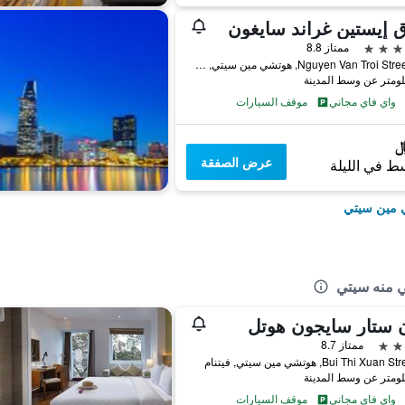
 إيستين غراند سايغون
ممتاز 8.8
253 Nguyen Van Troi Street, هوتشي مين سيتي, فيتنام
واي فاي مجاني
موقف السيارات
عرض الصفقة
ط في الليلة
ي مين سيتي
 منه سيتي
 ستار سايجون هوتل
ممتاز 8.7
واي فاي مجاني
موقف السيارات