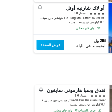
أو لاك شارنيه أوتل
4 نجوم
ممتاز 8.8
87-89-91 Ho Tung Mau Street, هوتشي مين سيتي, فيتنام
0.0 كيلومتر عن وسط المدينة
واي فاي مجاني
295 ﷼
عرض الصفقة
المتوسط في الليلة
فندق وسبا هارموني سايغون
4 نجوم
ممتاز 8.6
32a-34 Bui Thi Xuan Street, هوتشي مين سيتي, فيتنام
0.4 كيلومتر عن وسط المدينة
حوض السباحة
واي فاي مجاني