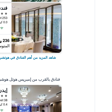
فندق
5 نجوم
0.0 كيلومتر عن وسط المدينة
236 ﷼
المتوس
شاهد المزيد من أهم الفنادق في هوتش
فنادق بالقرب من إمبريس هوتل هوشي
إيدن
4 نجوم
38 Bui Thi Xuan Street, هوتشي مين سيتي, فيتنام
0.4 كيلومتر عن وسط المدينة