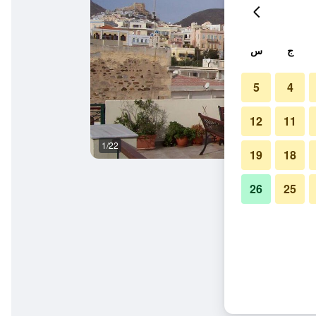
ج
س
5
4
12
11
1/22
آخر
19
18
26
25