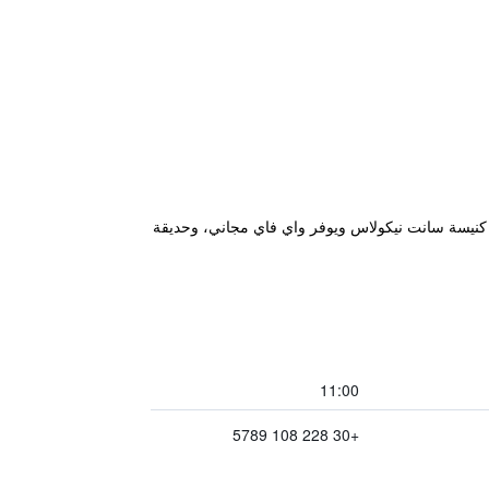
En Ermoupol" في إرموبولّي حيث يبعد مسافة 700 م عن شاطئ آستيريا (Asteria Beach) و500 م عن كنيسة سانت نيكولاس ويوفر واي فاي مجاني، وحديقة
11:00
+30 228 108 5789