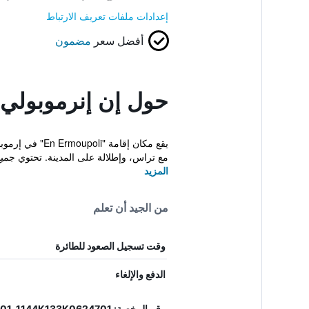
إعدادات ملفات تعريف الارتباط
أفضل سعر
مضمون
حول إن إنرموبولي
مع تراس، وإطلالة على المدينة. تحتوي جميع 
المزيد
من الجيد أن تعلم
وقت تسجيل الصعود للطائرة
الدفع والإلغاء
رقم الرخصة: 1144K133K0624701, 1144K133K0624701