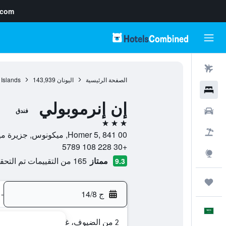
.com
رحلات طيران
الصفحة الرئيسية
اليونان
143,939
 Islands
فنادق
إن إنرموبولي
سيارات
فندق
3 نجوم
حزم العروض
Homer 5, 841 00, ميكونوس, جزيرة ميكنوس, اليونان
+30 228 108 5789
استكشاف
ممتاز
165 من التقييمات تم التحقق منها
9.3
رحلات
ج 14/8
-
العَرَبِيَّة
2 من الضيوف، غرفة واحدة