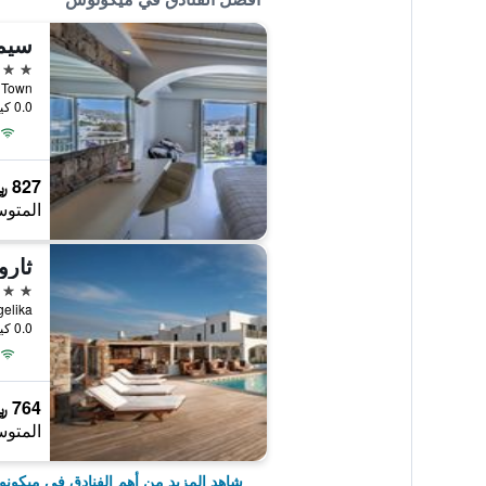
سيم
5 نجوم
ykonos Town
0.0 كيلومتر عن وسط المدينة
827 ﷼
المتوس
5 نجوم
Angelika, ميكونو
0.0 كيلومتر عن وسط المدينة
764 ﷼
المتوس
شاهد المزيد من أهم الفنادق في ميكون