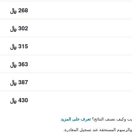
268 ﷼
302 ﷼
315 ﷼
363 ﷼
387 ﷼
430 ﷼
تيب وكيف نصنف النتائج؟
تعرف على المزيد
والرسوم المستحقة عند تسجيل المغادرة.