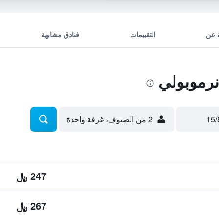
 عن
التقييمات
فنادق مشابهة
رموبولي
2 من الضيوف، غرفة واحدة
247 ﷼
267 ﷼