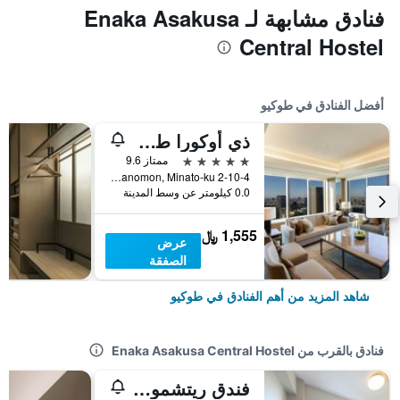
فنادق مشابهة لـ Enaka Asakusa
Central Hostel
أفضل الفنادق في طوكيو
ذي أوكورا طوكيو
5 نجوم
ممتاز 9.6
2-10-4 Toranomon, Minato-ku, طوكيو, اليابان
0.0 كيلومتر عن وسط المدينة
1,555 ﷼
عرض
الصفقة
شاهد المزيد من أهم الفنادق في طوكيو
فنادق بالقرب من Enaka Asakusa Central Hostel
فندق ريتشموند بريمير أساكوسا انترناشونال