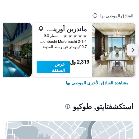
الفنادق الموصى بها
ماندرين أورينتال، طوكيو
5 نجوم
ممتاز 9.3
2-1-1 Nihonbashi Muromachi, طوكيو, اليابان
0.7 كيلومتر عن وسط المدينة
2,319 ﷼
عرض
الصفقة
مشاهدة الفنادق الأخرى الموصى بها
استكشفتايتو, طوكيو