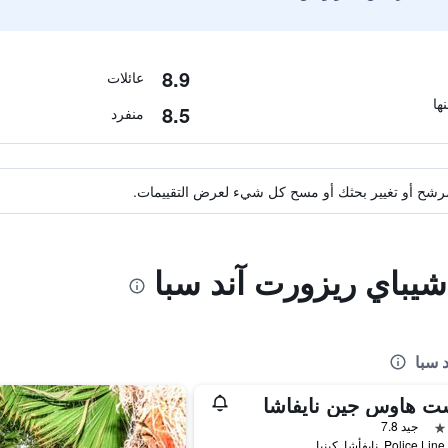
8.9
عائلات
8.5
منفرد
ة مرشح أو تغيير بحثك أو مسح كل شيء لعرض التقييمات.
اشيباي ريزورت آند سبا
 سبا
ت هاوس جين نايفاشا
جيد 7.8
Polic, نايفأشا, كينيا