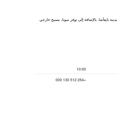
 قاعدة ممتازة أثناء زيارتهم في مدينة نايفأشا. بالإضافة إلى توفر سونا، مسبح خارجي
10:00
+254 512 130 000