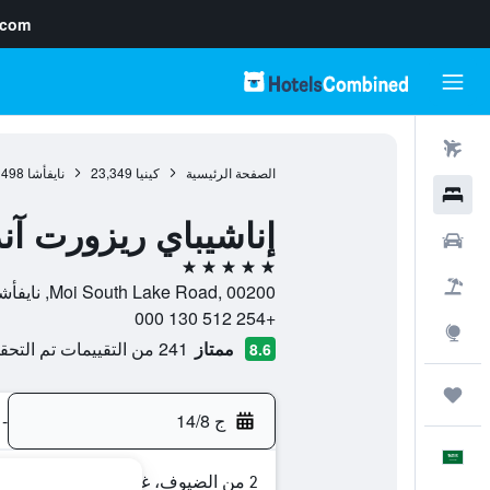
.com
رحلات طيران
الصفحة الرئيسية
كينيا
23,349
نايفأشا
498
فنادق
إناشيباي ريزورت آند
سيارات
5 نجوم
حزم العروض
Moi South Lake Road, 00200, نايفأشا, Nakuru, كينيا
+254 512 130 000
استكشاف
ممتاز
241 من التقييمات تم التحقق منها
8.6
رحلات
ج 14/8
-
العَرَبِيَّة
2 من الضيوف، غرفة واحدة