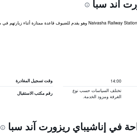
رت آند سبا
يوجد المنتجع ضمن مسافة قريبة مشياً من Naivasha Railway Station وهو يقدم للضيوف
14:00
وقت تسجيل المغادرة
تختلف السياسات حسب نوع
رقم مكتب الاستقبال
الغرفة ومزود الخدمة.
احة في إناشيباي ريزورت آند سبا