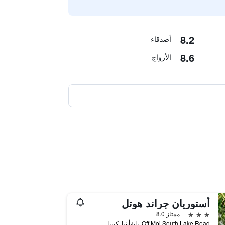
8.2
أصدقاء
8.6
الأزواج
أستوريان جراند هوتل
3 نجوم
ممتاز 8.0
Off Moi South Lake Road, نايفأشا, كينيا