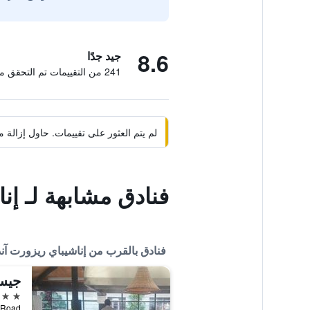
8.6
جيد جدًا
241 من التقييمات تم التحقق منها
لم يتم العثور على تقييمات. حاول إزال
فنادق مشابهة لـ إن
فنادق بالقرب من إناشيباي ريزورت آند
جيس
3 نجوم
e Line Road