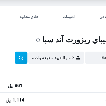
 عن
التقييمات
فنادق مشابهة
اي ريزورت آند سبا
2 من الضيوف، غرفة واحدة
861 ﷼
1,114 ﷼