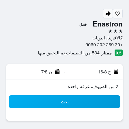
Enastron
فندق
3 نجوم
كالافريتا، اليونان
+30 269 202 9060
ممتاز
534 من التقييمات تم التحقق منها
9.5
ح 16/8
-
ن 17/8
2 من الضيوف، غرفة واحدة
بحث