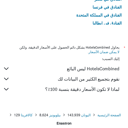
الفنادق في فرنسا
الفنادق في المملكة المتحدة
الفنادق في إيطاليا
الفنادق في تايلاند
*
يحاول HotelsCombined بشكل دائم الحصول على الأسعار الدقيقة، ولكن
لا يمكن ضمان الأسعار
.
إليك السبب:
HotelsCombined ليس البائع
نقوم بتجميع الكثير من البيانات لك
لماذا لا تكون الأسعار دقيقة بنسبة 100٪؟
الصفحة الرئيسية
اليونان
143,939
بيلوبونيز
8,624
كالافريتا
129
Enastron