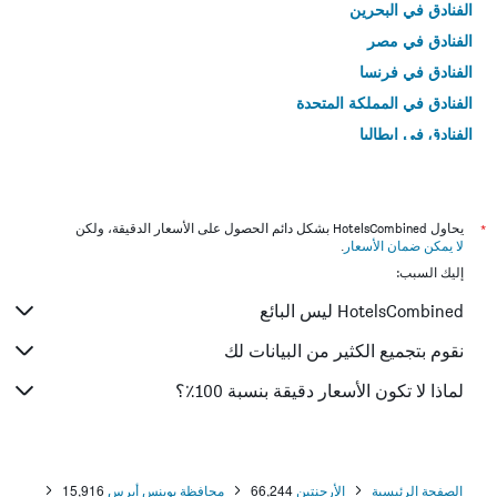
الفنادق في البحرين
الفنادق في مصر
الفنادق في فرنسا
الفنادق في المملكة المتحدة
الفنادق في إيطاليا
الفنادق في تايلاند
*
يحاول HotelsCombined بشكل دائم الحصول على الأسعار الدقيقة، ولكن
لا يمكن ضمان الأسعار
.
إليك السبب:
HotelsCombined ليس البائع
نقوم بتجميع الكثير من البيانات لك
لماذا لا تكون الأسعار دقيقة بنسبة 100٪؟
الصفحة الرئيسية
الأرجنتين
66,244
محافظة بوينس أيرس
15,916