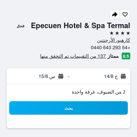
Epecuen Hotel & Spa Termal
فندق
4 نجوم
كارهيو، الأرجنتين
+54 293 643 0440
ممتاز
137 من التقييمات تم التحقق منها
8.5
ج 14/8
-
س 15/8
2 من الضيوف، غرفة واحدة
بحث