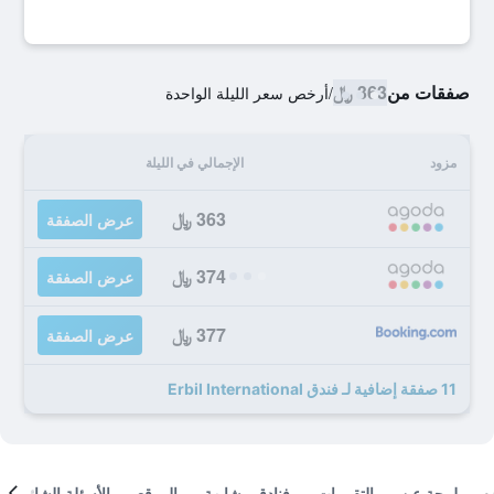
صفقات من
363 ﷼
/
أرخص سعر الليلة الواحدة
مزود
الإجمالي في الليلة
363 ﷼
عرض الصفقة
374 ﷼
عرض الصفقة
377 ﷼
عرض الصفقة
11 صفقة إضافية لـ فندق Erbil International
لمحة عن
التقييمات
فنادق مشابهة
الموقع
الأسئلة الشائعة