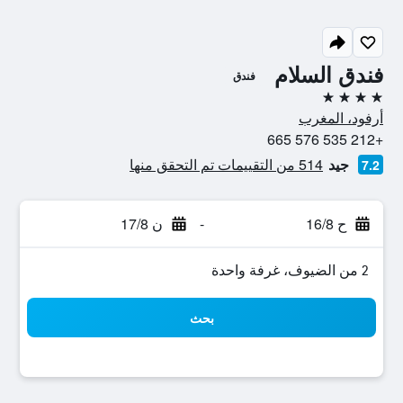
فندق السلام
فندق
4 نجوم
أرفود، المغرب
+212 535 576 665
جيد
514 من التقييمات تم التحقق منها
7.2
ح 16/8
-
ن 17/8
2 من الضيوف، غرفة واحدة
بحث