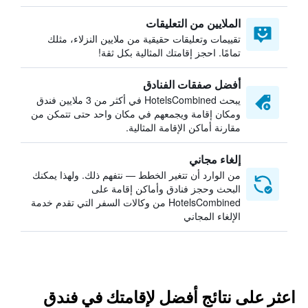
الملايين من التعليقات
تقييمات وتعليقات حقيقية من ملايين النزلاء، مثلك
تمامًا. احجز إقامتك المثالية بكل ثقة!
أفضل صفقات الفنادق
يبحث HotelsCombined في أكثر من 3 ملايين فندق
ومكان إقامة ويجمعهم في مكان واحد حتى تتمكن من
مقارنة أماكن الإقامة المثالية.
إلغاء مجاني
من الوارد أن تتغير الخطط — نتفهم ذلك. ولهذا يمكنك
البحث وحجز فنادق وأماكن إقامة على
HotelsCombined من وكالات السفر التي تقدم خدمة
الإلغاء المجاني
اعثر على نتائج أفضل لإقامتك في فندق