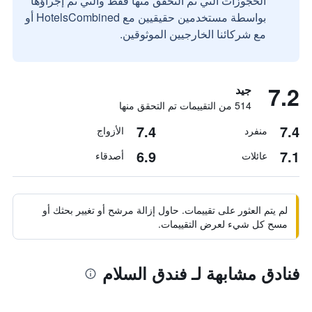
الحجوزات التي تم التحقق منها فقط والتي تم إجراؤها
بواسطة مستخدمين حقيقيين مع HotelsCombined أو
مع شركائنا الخارجيين الموثوقين.
7.2
جيد
514 من التقييمات تم التحقق منها
7.4
7.4
منفرد
الأزواج
6.9
7.1
عائلات
أصدقاء
لم يتم العثور على تقييمات. حاول إزالة مرشح أو تغيير بحثك أو
مسح كل شيء لعرض التقييمات.
فنادق مشابهة لـ فندق السلام