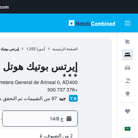
.com
رحلات طيران
الصفحة الرئيسية
أندورا
1,252
إيرتس بوتيك 
فنادق
إيرتس بوتيك هوتل
سيارات
3 نجوم
حزم العروض
Carretera General de Arinsal 0, AD400, رتس, La Massana, أ
+376 737 500
استكشاف
جيد
97 من التقييمات تم التحقق منها
7.9
رحلات
ج 14/8
-
العَرَبِيَّة
2 من الضيوف، غرفة واحدة