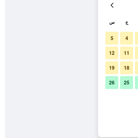
ج
س
5
4
12
11
19
18
26
25