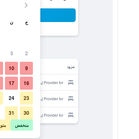
بح
ح
ن
3
2
مزود
10
9
17
16
Provider for إيرتس بوتيك هوتل
24
23
Provider for إيرتس بوتيك هوتل
31
30
Provider for إيرتس بوتيك هوتل
منخفض
متو