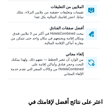
الملايين من التعليقات
تقييمات وتعليقات حقيقية من ملايين النزلاء، مثلك
تمامًا. احجز إقامتك المثالية بكل ثقة!
أفضل صفقات الفنادق
يبحث HotelsCombined في أكثر من 3 ملايين فندق
ومكان إقامة ويجمعهم في مكان واحد حتى تتمكن من
مقارنة أماكن الإقامة المثالية.
إلغاء مجاني
من الوارد أن تتغير الخطط — نتفهم ذلك. ولهذا يمكنك
البحث وحجز فنادق وأماكن إقامة على
HotelsCombined من وكالات السفر التي تقدم خدمة
الإلغاء المجاني
اعثر على نتائج أفضل لإقامتك في