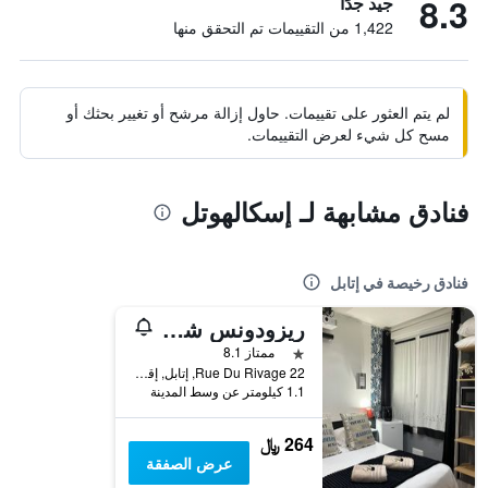
8.3
جيد جدًا
1,422 من التقييمات تم التحقق منها
لم يتم العثور على تقييمات. حاول إزالة مرشح أو تغيير بحثك أو
مسح كل شيء لعرض التقييمات.
فنادق مشابهة لـ إسكالهوتل
فنادق رخيصة في إتابل
ريزودونس شي جينو
نجمة واحدة
ممتاز 8.1
22 Rue Du Rivage, إتابل, إقليم- با-دو-كاليه, فرنسا
1.1 كيلومتر عن وسط المدينة
264 ﷼
عرض الصفقة