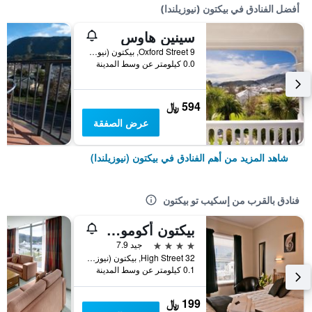
أفضل الفنادق في بيكتون (نيوزيلندا)
سينين هاوس
9 Oxford Street, بيكتون (نيوزيلندا), نيوزيلندا
0.0 كيلومتر عن وسط المدينة
594 ﷼
عرض الصفقة
شاهد المزيد من أهم الفنادق في بيكتون (نيوزيلندا)
فنادق بالقرب من إسكيب تو بيكتون
بيكتون أكوموديشن جايتواي موتل
4 نجوم
جيد 7.9
32 High Street, بيكتون (نيوزيلندا), نيوزيلندا
0.1 كيلومتر عن وسط المدينة
199 ﷼