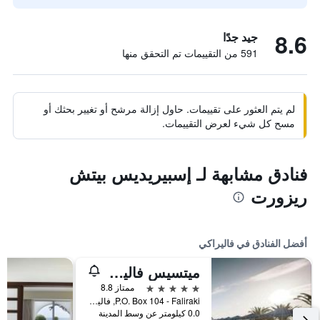
8.6
جيد جدًا
591 من التقييمات تم التحقق منها
لم يتم العثور على تقييمات. حاول إزالة مرشح أو تغيير بحثك أو
مسح كل شيء لعرض التقييمات.
فنادق مشابهة لـ إسبيريديس بيتش
ريزورت
أفضل الفنادق في فاليراكي
ميتسيس فاليراكي
5 نجوم
ممتاز 8.8
P.O. Box 104 - Faliraki, فاليراكي, اليونان
0.0 كيلومتر عن وسط المدينة