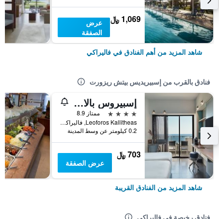
1,069 ﷼
عرض
الصفقة
شاهد المزيد من أهم الفنادق في فاليراكي
فنادق بالقرب من إسبيريديس بيتش ريزورت
إسبيروس بالاس ريزورت آند سبا
4 نجوم
ممتاز 8.9
Leoforos Kallitheas, فاليراكي, اليونان
0.2 كيلومتر عن وسط المدينة
703 ﷼
عرض الصفقة
شاهد المزيد من الفنادق القريبة
فنادق رخيصة في فاليراكي