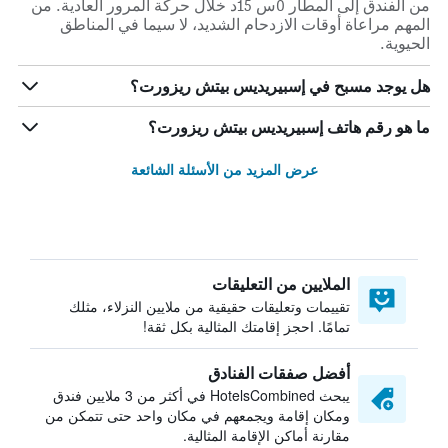
من الفندق إلى المطار 0س 15د خلال حركة المرور العادية. من
المهم مراعاة أوقات الازدحام الشديد، لا سيما في المناطق
الحيوية.
هل يوجد مسبح في إسبيريديس بيتش ريزورت؟
ما هو رقم هاتف إسبيريديس بيتش ريزورت؟
عرض المزيد من الأسئلة الشائعة
الملايين من التعليقات
تقييمات وتعليقات حقيقية من ملايين النزلاء، مثلك
تمامًا. احجز إقامتك المثالية بكل ثقة!
أفضل صفقات الفنادق
يبحث HotelsCombined في أكثر من 3 ملايين فندق
ومكان إقامة ويجمعهم في مكان واحد حتى تتمكن من
مقارنة أماكن الإقامة المثالية.