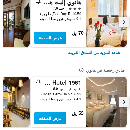
هانوي إليت هوتل
3 نجوم
جيد 7.6
10/50 Dao Duy Tu, هانوي, فيتنام
0.1 كيلومتر عن وسط المدينة
70 ﷼
عرض الصفقة
شاهد المزيد من الفنادق القريبة
فنادق رخيصة في هانوي
Old Quarter Hotel 1961
3 نجوم
جيد 6.9
6/22 Hang Voi Street- Ly Thai To- Hoan Kiem- Ha Noi, هانوي, فيتنام
4.3 كيلومتر عن وسط المدينة
55 ﷼
عرض الصفقة