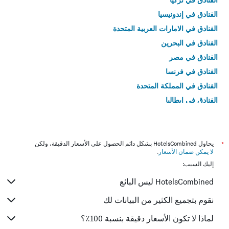
الفنادق في إندونيسيا
الفنادق في الامارات العربية المتحدة
الفنادق في البحرين
الفنادق في مصر
الفنادق في فرنسا
الفنادق في المملكة المتحدة
الفنادق في إيطاليا
الفنادق في تايلاند
*
يحاول HotelsCombined بشكل دائم الحصول على الأسعار الدقيقة، ولكن
لا يمكن ضمان الأسعار
.
إليك السبب:
HotelsCombined ليس البائع
نقوم بتجميع الكثير من البيانات لك
لماذا لا تكون الأسعار دقيقة بنسبة 100٪؟