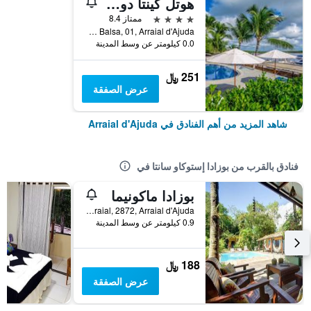
هوتل كينتا دو بورتو
4 نجوم
ممتاز 8.4
Estrada da Balsa, 01, Arraial d'Ajuda, البرازيل
0.0 كيلومتر عن وسط المدينة
251 ﷼
عرض الصفقة
شاهد المزيد من أهم الفنادق في Arraial d'Ajuda
فنادق بالقرب من بوزادا إستوكاو سانتا في
بوزادا ماكونيما
Estr. Arraial, 2872, Arraial d'Ajuda, البرازيل
0.9 كيلومتر عن وسط المدينة
188 ﷼
عرض الصفقة