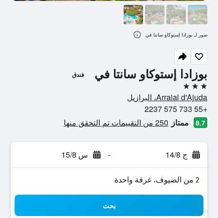
صور لـ بوزادا إستوكاو سانتا في
بوزادا إستوكاو سانتا في
فندق
3 نجوم
Arraial d'Ajuda، البرازيل
+55 733 575 2237
ممتاز
250 من التقييمات تم التحقق منها
8.7
ج 14/8
-
س 15/8
2 من الضيوف، غرفة واحدة
بحث