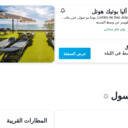
 أليا بوتيك هوتل
Lombo de Sao Joao, 130, بونتا دو سول, جزر ماديرا, البرتغال
واي فاي مجاني
ط في الليلة
عرض الصفقة
سول
المطارات القريبة