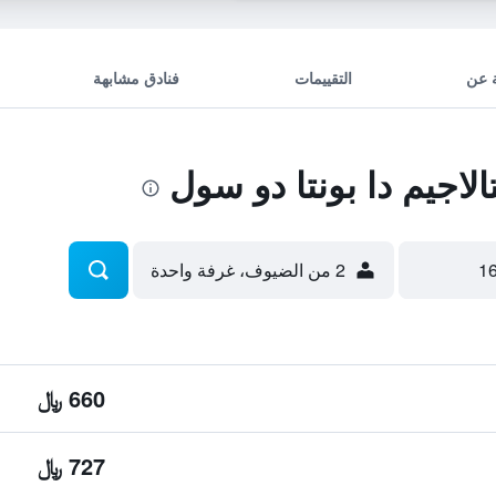
 عن
التقييمات
فنادق مشابهة
اجيم دا بونتا دو سول
2 من الضيوف، غرفة واحدة
660 ﷼
727 ﷼