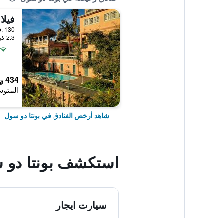
فيلا
2.3 كيلومتر عن وسط المدينة
434 ﷼
المتوس
شاهد أرخص الفنادق في بونتا دو سول
استكشف بونتا دو 
سيارت ايجار