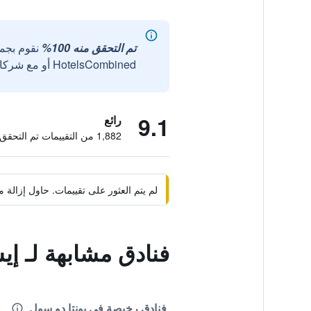
تم التحقق منه 100%
نقوم بجم
HotelsCombined أو مع شركائنا الخارجيين الموثوقين.
9.1
رائع
1,882 من التقييمات تم التحقق منها
لم يتم العثور على تقييمات. حاول إزال
فنادق مشابهة لـ إيس
فنادق رخيصة في بونتا دو سول