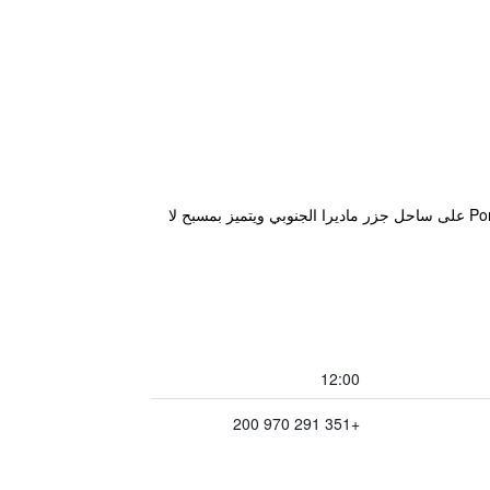
يقع هذا الفندق البوتيكي في مزرعة تقليدية أعيد تجديدها وتقع على منحدر صخري يواجه المحيط الأطلسي. ويقع Ponta do Sol على ساحل جزر ماديرا الجنوبي ويتميز بمسبح لا
12:00
+351 291 970 200