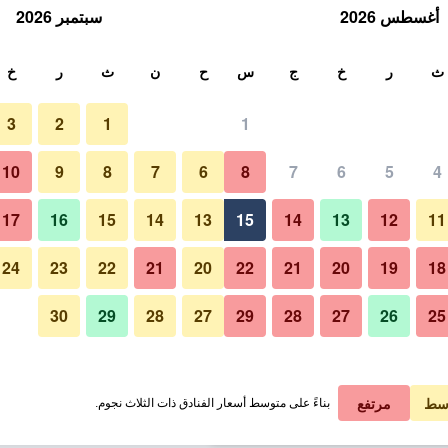
أغسطس 2026
سبتمبر 2026
ث
ث
ر
خ
ج
س
ح
ن
ث
ر
خ
3
2
1
1
لة الواحدة
10
9
8
7
6
8
7
6
5
4
شرفة
لي في الليلة
17
16
15
14
13
15
14
13
12
11
 ﷼
عرض الصفقة
24
23
22
21
20
22
21
20
19
18
30
29
28
27
29
28
27
26
25
صور لـ إيستالاجيم دا بونتا دو سول
 ﷼
عرض الصفقة
 ﷼
عرض الصفقة
سط
مرتفع
بناءً على متوسط أسعار الفنادق ذات الثلاث نجوم.