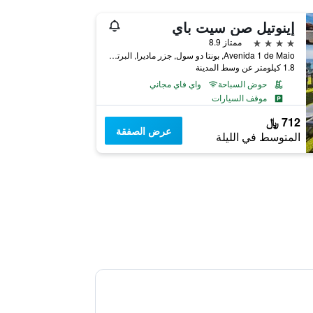
إينوتيل صن سيت باي
4 نجوم
ممتاز 8.9
Avenida 1 de Maio, بونتا دو سول, جزر ماديرا, البرتغال
1.8 كيلومتر عن وسط المدينة
حوض السباحة
واي فاي مجاني
موقف السيارات
712 ﷼
عرض الصفقة
المتوسط في الليلة