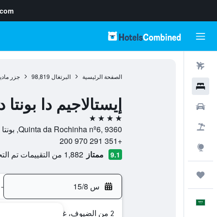
.com
رحلات طيران
الصفحة الرئيسية
البرتغال
98,819
جزر مادي
فنادق
إيستالاجيم دا بونتا
سيارات
4 نجوم
حزم العروض
Quinta da Rochinha nº6, 9360, بونتا دو سول, جزر ماديرا, البرتغال
+351 291 970 200
استكشاف
ممتاز
1,882 من التقييمات تم التحقق منها
9.1
رحلات
س 15/8
-
العَرَبِيَّة
2 من الضيوف، غرفة واحدة