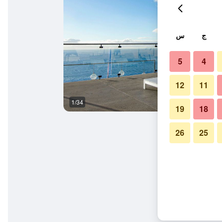
ج
س
5
4
12
11
1/34
المعالم السياحية
19
18
26
25