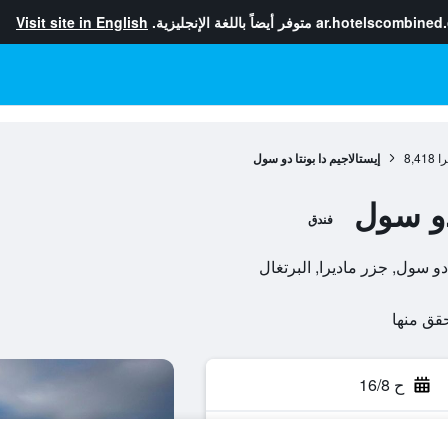
ar.hotelscombined
متوفر أيضاً باللغة الإنجليزية.
Visit site in English
را
8,418
إيستالاجيم دا بونتا دو سول
 دو سول
فندق
ح 16/8